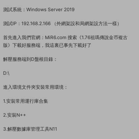
測試系統：Windows Server 2019
測試IP：192.168.2.166 （外網架設和局網架設方法一樣）
首先進入我們官網：MiR6.com 搜索《1.76祖瑪傳說金币複古
版》下載好服務端，我這裏已事先下載好了
解壓服務端到D盤根目錄：
D:\
進入環境文件夾安裝常用環境：
1.安裝常用運行庫合集
2.安裝N++
3.解壓數據庫管理工具N11