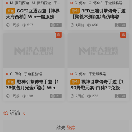
M-夢幻西遊
·
M-夢幻西遊
·
手遊
C-傳奇
·
C-傳奇2
·
手遊服務端
·
服務端
·
端遊服務端
端遊服務端
GGE2互通西遊【神界
RED三端引擎傳奇手遊
原創
原創
天海西柚】Win一鍵服務端
【聚義木劍沉默高仿嘟嘟沉
+安卓蘋果PC三端+内置GM
默】Win一鍵服務端+安卓蘋
1周前
527
30
1周前
450
30
工具+全套源碼+視頻架設教
果PC三端+視頻架設教程
程
薦
薦
C-傳奇
·
手遊服務端
C-傳奇
·
手遊服務端
戰神引擎傳奇手遊【1.
戰神引擎傳奇手遊【1.
原創
原創
76懷舊月光金币版】Win一
80野戰元素-白豬7.2免授
鍵服務端+安卓蘋果雙端+G
權】Win一鍵服務端+安卓+
1周前
198
30
2周前
273
30
M授權物品後台+視頻架設教
GM授權物品後台+視頻架設
程
教程
評論
0
請先
登錄