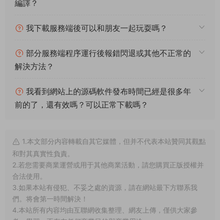
編譯？
我下載服務端後可以和朋友一起玩耍嗎？
部分服務端程序運行後報錯閃退或其他不正常的
解決方法？
我看到網站上的源碼軟件發布時間已經是很多年
前的了，還有效嗎？可以正常下載嗎？
1.本文部分内容轉載自其它媒體，但并不代表本站贊同其觀點
和對其真實性負責。
2.若您需要商業運營或用于其他商業活動，請您購買正版授權并
合法使用。
3.如果本站有侵犯、不妥之處的資源，請在網站最下方聯系我
們。将會第一時間解決！
4.本站所有内容均由互聯網收集整理、網友上傳，僅供大家參