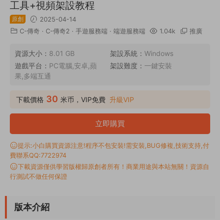
工具+視頻架設教程
原創
2025-04-14
C-傳奇
·
C-傳奇2
·
手遊服務端
·
端遊服務端
1.04k
推廣
資源大小：
8.01 GB
架設系統：
Windows
遊戲平台：
PC電腦,安卓,蘋
架設難度：
一鍵安裝
果,多端互通
30
下載價格
米币，VIP免費
升級VIP
立即購買
提示:小白購買資源注意!程序不包安裝!需安裝,BUG修複,技術支持,付
費聯系QQ:7722974
下載資源僅供學習版權歸原創者所有！商業用途與本站無關！資源自
行測試不做任何保證
版本介紹