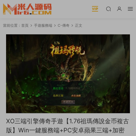
當前位置：
首頁
手遊服務端
C-傳奇
正文
XO三端引擎傳奇手遊【1.76祖瑪傳說金币複古
版】Win一鍵服務端+PC安卓蘋果三端+加密