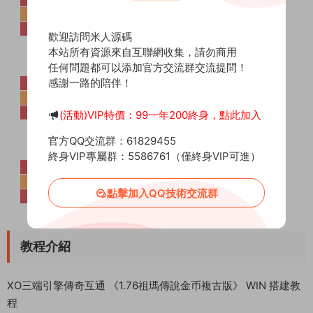
歡迎訪問米人源碼
本站所有資源來自互聯網收集，請勿商用
任何問題都可以添加官方交流群交流提問！
感謝一路的陪伴！
(活動)VIP特價：99一年200終身，點此加入
官方QQ交流群：61829455
終身VIP專屬群：5586761（僅終身VIP可進）
點擊加入QQ技術交流群
教程介紹
XO三端引擎傳奇互通 《1.76祖瑪傳說金币複古版》 WIN 搭建教
程