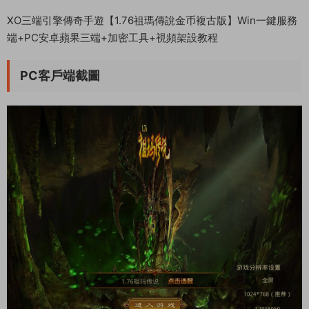
XO三端引擎傳奇手遊【1.76祖瑪傳說金币複古版】Win一鍵服務
端+PC安卓蘋果三端+加密工具+視頻架設教程
PC客戶端截圖