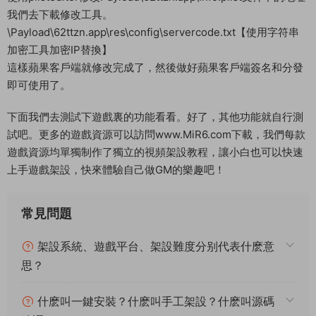
我們去下載修改工具。
\Payload\62ttzn.app\res\config\servercode.txt【使用字符串
加密工具加密IP替換】
這樣蘋果客戶端就修改完成了，然後做好蘋果客戶端簽名和分發
即可使用了。
下面我們去測試下遊戲裏的功能看看。好了，其他功能就自行測
試吧。更多的遊戲資源可以訪問www.MiR6.com下載，我們每款
遊戲資源均單獨制作了獨立的視頻架設教程，讓小白也可以快速
上手遊戲架設，快來體驗自己做GM的樂趣吧！
常見問題
架設系統、遊戲平台、架設難度分别代表什麽意
思？
什麽叫一鍵安裝？什麽叫手工架設？什麽叫源碼