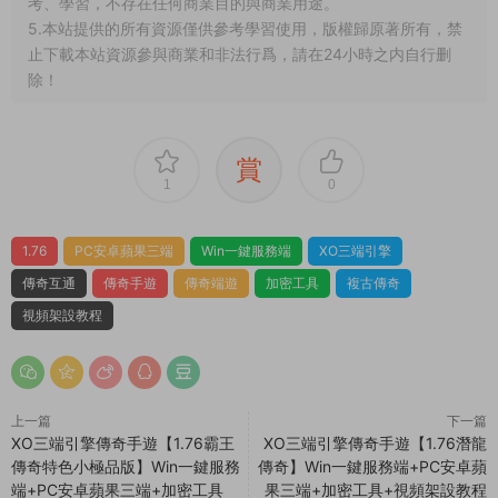
考、學習，不存在任何商業目的與商業用途。
5.本站提供的所有資源僅供參考學習使用，版權歸原著所有，禁
止下載本站資源參與商業和非法行爲，請在24小時之内自行删
除！
賞
1
0
1.76
PC安卓蘋果三端
Win一鍵服務端
XO三端引擎
傳奇互通
傳奇手遊
傳奇端遊
加密工具
複古傳奇
視頻架設教程
上一篇
下一篇
XO三端引擎傳奇手遊【1.76霸王
XO三端引擎傳奇手遊【1.76潛龍
傳奇特色小極品版】Win一鍵服務
傳奇】Win一鍵服務端+PC安卓蘋
端+PC安卓蘋果三端+加密工具
果三端+加密工具+視頻架設教程