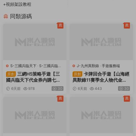
+視頻架設教程
同類源碼
薦
薦
S-三國兵臨天下
·
S-三國兵臨天
J-九州異獸錄
·
手遊服務端
下
·
手遊服務端
·
頁遊服務端
三網H5策略手遊【三
卡牌回合手遊【山海經
原創
原創
國兵臨天下代金券内購七合
異獸錄11賽季全人物代金券
修複版】Linux手工服務端
内購版】Win一鍵服務端+授
6天前
978
30
6天前
443
30
+管理後台+GM授權後台
權GM後台+管理後台+熱更
+簡易安卓客戶端+視頻架設
修改工具+安卓+視頻架設教
薦
薦
教程
程