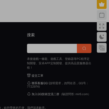
搜索
承接遊戲一條龍、遊戲工具、登錄器等PC程序定
制開發、安卓APP定制開發、提供高品質服務器出
租！
提交工單
聯系客服QQ
(說明需求，勿問在否，QQ号：
7722974)
加入QQ技術交流二群
（驗證問答: mir6.com）
除，給您帶來的不便，我們深表歉意。