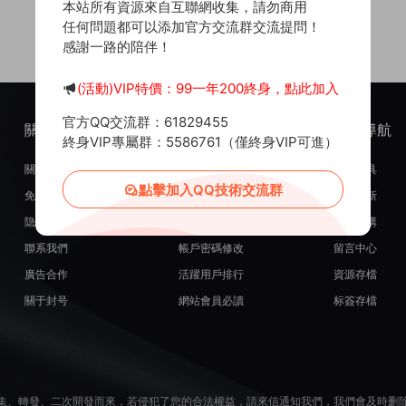
本站所有資源來自互聯網收集，請勿商用
任何問題都可以添加官方交流群交流提問！
感謝一路的陪伴！
(活動)VIP特價：99一年200終身，點此加入
官方QQ交流群：61829455
關于我們
服務支持
熱門導航
終身VIP專屬群：5586761（僅終身VIP可進）
關于我們
在線開通會員
常用工具
點擊加入QQ技術交流群
免責申明
源碼投稿發布
最近更新
隐私政策
米币在線充值
源碼團購
聯系我們
帳戶密碼修改
留言中心
廣告合作
活躍用戶排行
資源存檔
關于封号
網站會員必讀
标簽存檔
集、轉發、二次開發而來，若侵犯了您的合法權益，請來信通知我們，我們會及時删