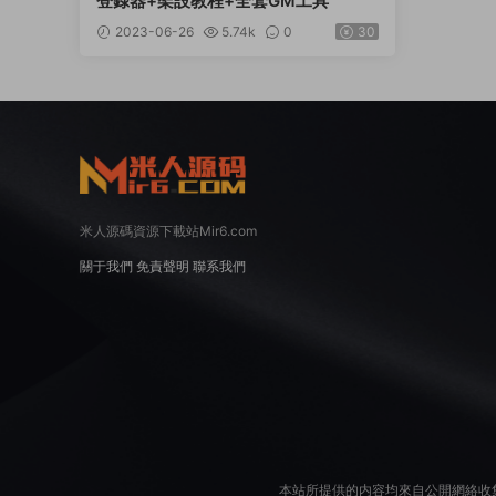
登錄器+架設教程+全套GM工具
2023-06-26
5.74k
0
30
米人源碼資源下載站Mir6.com
關于我們
免責聲明
聯系我們
本站所提供的内容均來自公開網絡收