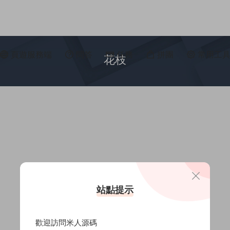
頁遊服務端
問答
任務
拼團
常用工
花枝
站點提示
歡迎訪問米人源碼