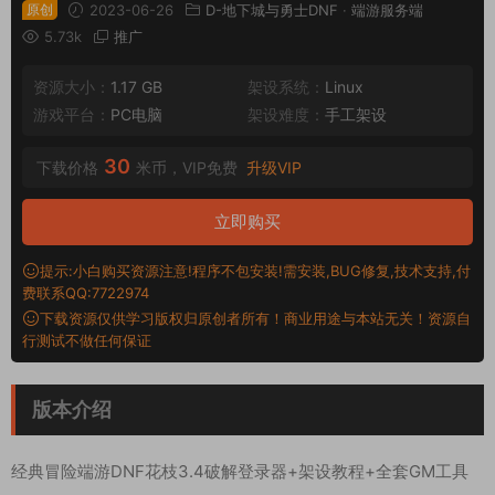
原创
2023-06-26
D-地下城与勇士DNF
·
端游服务端
5.73k
推广
资源大小：
1.17 GB
架设系统：
Linux
游戏平台：
PC电脑
架设难度：
手工架设
30
下载价格
米币，VIP免费
升级VIP
立即购买
提示:小白购买资源注意!程序不包安装!需安装,BUG修复,技术支持,付
费联系QQ:7722974
下载资源仅供学习版权归原创者所有！商业用途与本站无关！资源自
行测试不做任何保证
版本介绍
经典冒险端游DNF花枝3.4破解登录器+架设教程+全套GM工具