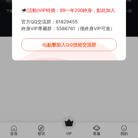
意。
(活動)VIP特價：99一年200終身，點此加入
下載用戶僅供學習交流，若使用商業用途，請購買正版授權，否則産生的一切
後果将由下載用戶自行承擔。
官方QQ交流群：61829455
Copyright © 2012-2025
MiR6.COM
All Rights Reserved
網站地圖
投訴郵箱：
Mail@Mir6.com
蜀ICP備2022016462号-2
終身VIP專屬群：5586761（僅終身VIP可進）
點擊加入QQ技術交流群
首頁
發現
VIP
客服
我的