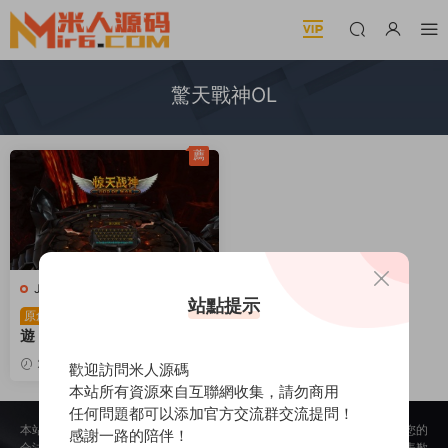
驚天戰神OL
薦
J-驚天戰神OL
·
端遊服務端
站點提示
2.5D魔幻MMORPG端
原創
遊【驚天戰神OL無限制版】
Win一鍵服務端+PC客戶端+
2024-12-21
690
30
歡迎訪問米人源碼
GM工具+網頁注冊+視頻架
本站所有資源來自互聯網收集，請勿商用
設教程
任何問題都可以添加官方交流群交流提問！
本站所提供的内容均來自公開網絡收集、轉發、二次開發而來，若侵犯了您的
感謝一路的陪伴！
合法權益，請來信通知我們，我們會及時删除，給您帶來的不便，我們深表歉