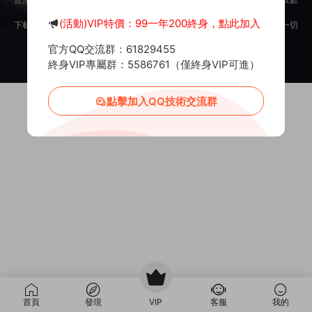
意。
(活動)VIP特價：99一年200終身，點此加入
下載用戶僅供學習交流，若使用商業用途，請購買正版授權，否則産生的一切
後果将由下載用戶自行承擔。
官方QQ交流群：61829455
Copyright © 2012-2025
MiR6.COM
All Rights Reserved
網站地圖
投訴郵箱：
Mail@Mir6.com
蜀ICP備2022016462号-2
終身VIP專屬群：5586761（僅終身VIP可進）
點擊加入QQ技術交流群
首頁
發現
VIP
客服
我的