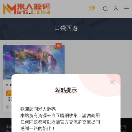
口袋西遊
薦
K-口袋西遊
·
端遊服務端
站點提示
Q萌3DMMORPG端遊
原創
【口袋西遊藍龍版】Linux手
工服務端+GM工具+網頁注
2024-10-27
1.11k
30
歡迎訪問米人源碼
冊+PC客戶端+視頻架設教
本站所有資源來自互聯網收集，請勿商用
程
任何問題都可以添加官方交流群交流提問！
本站所提供的内容均來自公開網絡收集、轉發、二次開發而來，若侵犯了您的
感謝一路的陪伴！
合法權益，請來信通知我們，我們會及時删除，給您帶來的不便，我們深表歉