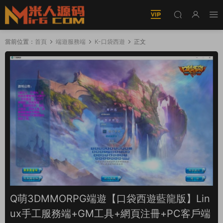
當前位置：
首頁
端遊服務端
K-口袋西遊
正文
Q萌3DMMORPG端遊【口袋西遊藍龍版】Lin
ux手工服務端+GM工具+網頁注冊+PC客戶端