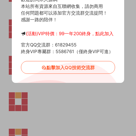
本站所有資源來自互聯網收集，請勿商用
任何問題都可以添加官方交流群交流提問！
感謝一路的陪伴！
(活動)VIP特價：99一年200終身，點此加入
官方QQ交流群：61829455
終身VIP專屬群：5586761（僅終身VIP可進）
點擊加入QQ技術交流群