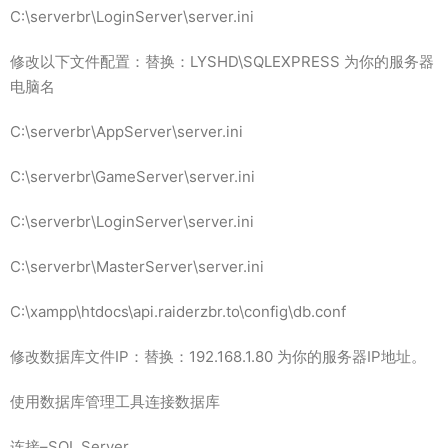
C:\serverbr\LoginServer\server.ini
修改以下文件配置：替换：LYSHD\SQLEXPRESS 为你的服务器
电脑名
C:\serverbr\AppServer\server.ini
C:\serverbr\GameServer\server.ini
C:\serverbr\LoginServer\server.ini
C:\serverbr\MasterServer\server.ini
C:\xampp\htdocs\api.raiderzbr.to\config\db.conf
修改数据库文件IP：替换：192.168.1.80 为你的服务器IP地址。
使用数据库管理工具连接数据库
连接–SQL Server