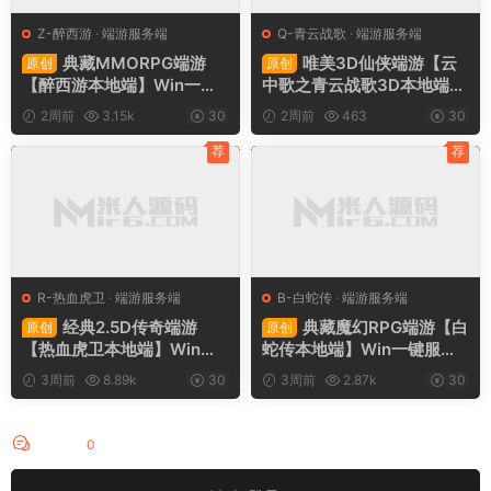
Z-醉西游
·
端游服务端
Q-青云战歌
·
端游服务端
典藏MMORPG端游
唯美3D仙侠端游【云
原创
原创
【醉西游本地端】Win一键
中歌之青云战歌3D本地端】
服务端+PC客户端+GM后台
Win一键服务端+PC客户端+
2周前
3.15k
30
2周前
463
30
+视频架设教程
GM工具+视频架设教程
荐
荐
R-热血虎卫
·
端游服务端
B-白蛇传
·
端游服务端
经典2.5D传奇端游
典藏魔幻RPG端游【白
原创
原创
【热血虎卫本地端】Win一
蛇传本地端】Win一键服务
键服务端+PC客户端+视频
端+PC客户端+GM工具+视
3周前
8.89k
30
3周前
2.87k
30
架设教程
频架设教程
评论
0