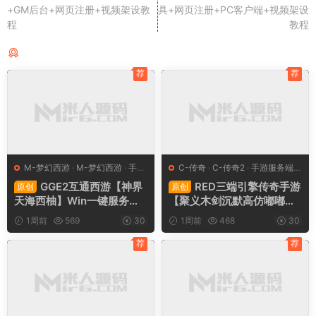
+GM后台+网页注册+视频架设教
具+网页注册+PC客户端+视频架设
程
教程
同类源码
荐
荐
M-梦幻西游
·
M-梦幻西游
·
手游
C-传奇
·
C-传奇2
·
手游服务端
·
服务端
·
端游服务端
端游服务端
GGE2互通西游【神界
RED三端引擎传奇手游
原创
原创
天海西柚】Win一键服务端
【聚义木剑沉默高仿嘟嘟沉
+安卓苹果PC三端+内置GM
默】Win一键服务端+安卓苹
1周前
569
30
1周前
468
30
工具+全套源码+视频架设教
果PC三端+视频架设教程
程
荐
荐