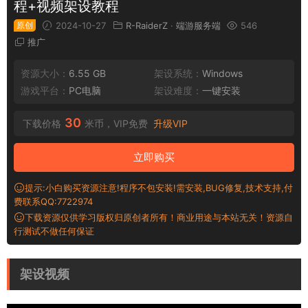
程+视频架设教程
原创
2024-10-27
R-RaiderZ
·
端游服务端
546
推广
资源大小：
6.55 GB
架设系统：
Windows
游戏平台：
PC电脑
架设难度：
一键安装
30
下载价格
米币，VIP免费
升级VIP
立即购买
提示:小白购买资源注意!程序不包安装!需安装,BUG修复,技术支持,付
费联系QQ:7722974
下载资源仅供学习版权归原创者所有！商业用途与本站无关！资源自
行测试不做任何保证
架设视频