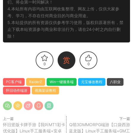
们。将会第一时间解决！
4.本站所有内容均由互联网收集整理、网友上传，仅供大家参
考、学习，不存在任何商业目的与商业用途。
5.本站提供的所有资源仅供参考学习使用，版权归原著所有，禁
止下载本站资源参与商业和非法行为，请在24小时之内自行删
除！
赏
0
0
PC客户端
RaiderZ
Win一键服务端
元宝修改教程
八职业
怀旧动作端游
视频架设教程
上一篇
下一篇
怀旧竖版卡牌手游【我叫MT1彩卡
Q萌3DMMORPG端游【口袋西游
优化版】Linux手工服务端+安卓
蓝龙版】Linux手工服务端+GM工