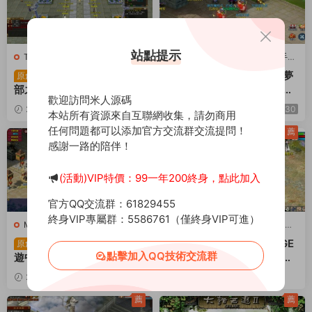
站點提示
T-天龍八部
·
端遊服務端
M-夢幻西遊
·
M-夢幻西遊
·
手遊
服務端
·
端遊服務端
經典武俠端遊【天龍八
GGE2互通西遊【繪夢
原創
原創
部之懷舊天龍32源端神女4.
長安·精銳篇】Win一鍵服務
歡迎訪問米人源碼
0】Linux手工服務端+PC客
端+安卓PC雙端互通+攻略
2026-04-30
156
30
2025-12-19
1.49k
30
本站所有資源來自互聯網收集，請勿商用
戶端+内置gm工具+網頁注
+内置GM工具+全套源碼
任何問題都可以添加官方交流群交流提問！
冊+網頁充值+視頻架設教程
+視頻架設教程
薦
薦
感謝一路的陪伴！
(活動)VIP特價：99一年200終身，點此加入
官方QQ交流群：61829455
終身VIP專屬群：5586761（僅終身VIP可進）
M-夢幻西遊
·
端遊服務端
D-大話西遊
·
D-大話西遊
·
手遊
服務端
·
端遊服務端
GGEMH端遊【織夢西
GGE2互通大話【GGE
原創
原創
點擊加入QQ技術交流群
遊中變版】Win一鍵服務端+
2大話2四族水墨版】Win一
PC客戶端+網關+全套源碼
鍵服務端+安卓PC互通客戶
2025-11-08
233
30
2025-10-08
4.41k
+内置GM工具+視頻架設教
端+内置GM工具+安卓出包
30
程
教程+全套源碼+視頻架設教
薦
薦