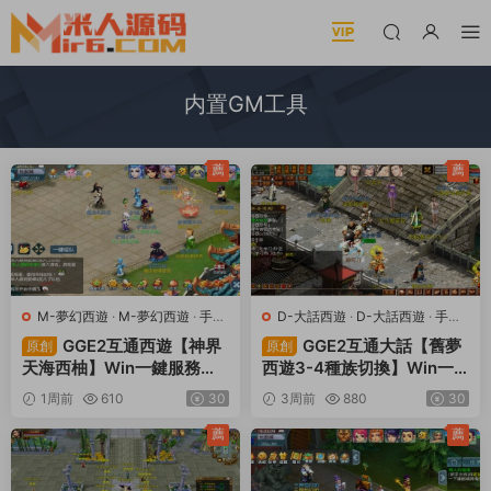
内置GM工具
薦
薦
M-夢幻西遊
·
M-夢幻西遊
·
手遊
D-大話西遊
·
D-大話西遊
·
手遊
服務端
·
端遊服務端
服務端
·
端遊服務端
GGE2互通西遊【神界
GGE2互通大話【舊夢
原創
原創
天海西柚】Win一鍵服務端
西遊3-4種族切換】Win一
+安卓蘋果PC三端+内置GM
鍵服務端+安卓PC互通客戶
1周前
610
30
3周前
880
30
工具+全套源碼+視頻架設教
端+内置GM工具+全套源碼
程
+視頻架設教程
薦
薦