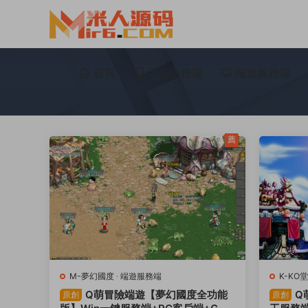
首頁
手遊服務端
端遊服務端
薦
M-夢幻國度
·
端遊服務端
K-KO堂
Q萌冒險端遊【夢幻國度全功能
Q
原創
原創