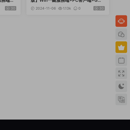
服務端
版】Win一鍵服務端+PC客戶端+GM
M授權後
工具+視頻架設教程
30
2024-11-06
1.13k
0
30