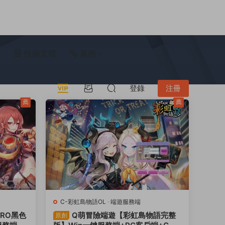
具
技術文檔
其他
登錄
注冊
薦
薦
C-彩虹島物語OL
·
端遊服務端
RO黑色
Q萌冒險端遊【彩虹島物語完整
原創