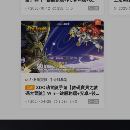
版】Win一鍵服務端+PC客戶端+GM
工服務端
工具+GM命令+視頻架設教程
架設教
2025-10-12
258
0
30
2025-
薦
S-數碼寶貝
·
手遊服務端
3DQ萌冒險手遊【數碼寶貝之數
原創
碼大冒險】Win一鍵服務端+安卓+後
台+CDK授權後台+視頻架設教程
2024-04-25
3.58k
0
30