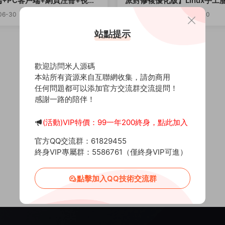
+PC客戶端+網頁注冊+視頻
派對修複優化版】Linux手工
程
+全套源碼+編譯出包教程+G
06-30
297
0
30
2025-02-13
2.9k
0
台+安卓+視頻架設教程
站點提示
歡迎訪問米人源碼
本站所有資源來自互聯網收集，請勿商用
任何問題都可以添加官方交流群交流提問！
感謝一路的陪伴！
(活動)VIP特價：99一年200終身，點此加入
官方QQ交流群：61829455
終身VIP專屬群：5586761（僅終身VIP可進）
點擊加入QQ技術交流群