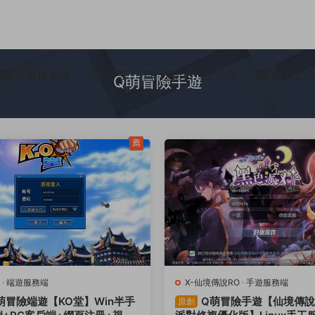
頁遊服務端
問答
任務
拼團
常用工
Q萌冒險手遊
薦
·
端遊服務端
X-仙境傳說RO
·
手遊服務端
萌冒險端遊【KO堂】Win半手
Q萌冒險手遊【仙境傳說
原創