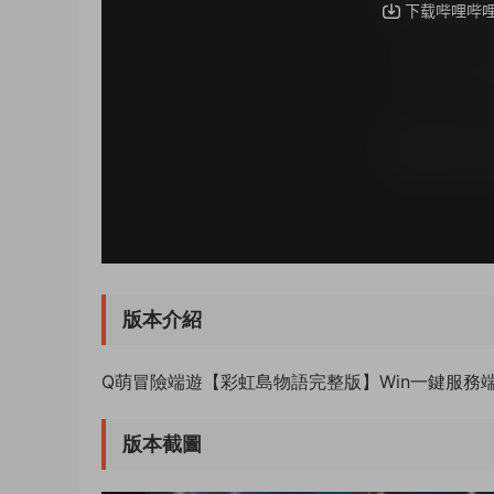
版本介紹
Q萌冒險端遊【彩虹島物語完整版】Win一鍵服務端
版本截圖