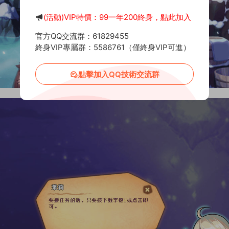
(活動)VIP特價：99一年200終身，點此加入
官方QQ交流群：61829455
終身VIP專屬群：5586761（僅終身VIP可進）
點擊加入QQ技術交流群