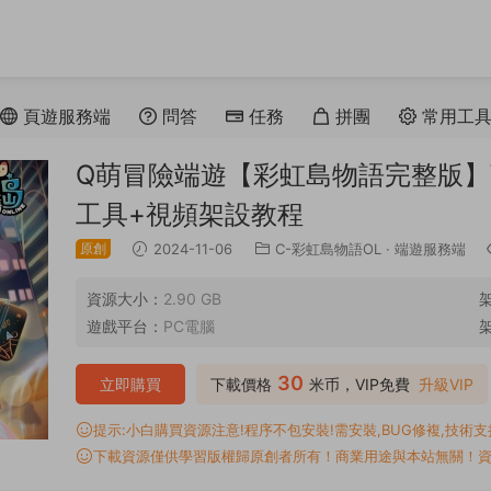
頁遊服務端
問答
任務
拼團
常用工
Q萌冒險端遊【彩虹島物語完整版】W
工具+視頻架設教程
原創
2024-11-06
C-彩虹島物語OL
·
端遊服務端
資源大小：
2.90 GB
遊戲平台：
PC電腦
30
立即購買
下載價格
米币，VIP免費
升級VIP
提示:小白購買資源注意!程序不包安裝!需安裝,BUG修複,技術支持,
下載資源僅供學習版權歸原創者所有！商業用途與本站無關！