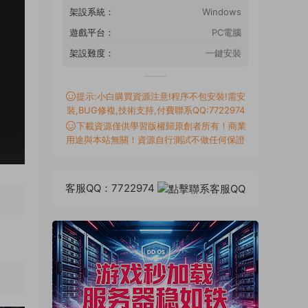
架設系統：
Windows
遊戲平台：
PC電腦
架設難度：
一鍵安裝
提示:小白購買資源注意!程序不包安裝!需安
裝,BUG修複,技術支持,付費聯系QQ:7722974
下載資源僅供學習版權歸原創者所有！商業
用途與本站無關！資源自行測試不做任何保證
客服QQ：7722974