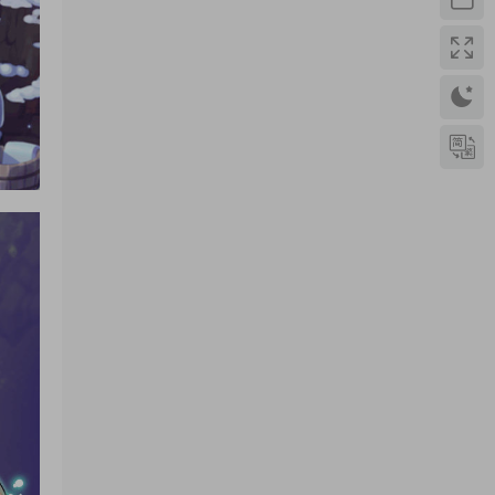
yhb123123
• 1周前
感謝分享，非常好玩。
來源：
三網H5小遊戲【非正常腦洞】Win一鍵服務
端+Linux手工服務端+視頻架設教程