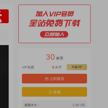
30
米币
VIP免費
0
米币
升級VIP
立即購買
收藏
資源大小：
2.90 GB