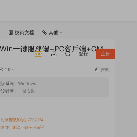
具
技術文檔
其他
in一鍵服務端+PC客戶端+GM
登錄
注冊
1.15k
推廣
架設系統：
Windows
架設難度：
一鍵安裝
付費聯系QQ:7722974
資源自行測試不做任何保證