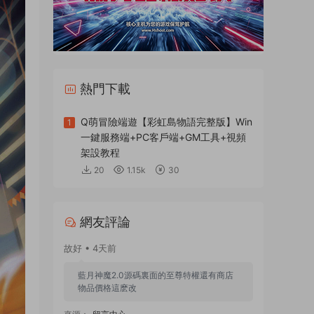
熱門下載
Q萌冒險端遊【彩虹島物語完整版】Win
1
一鍵服務端+PC客戶端+GM工具+視頻
架設教程
20
1.15k
30
網友評論
故好 • 4天前
藍月神魔2.0源碼裏面的至尊特權還有商店
物品價格這麽改