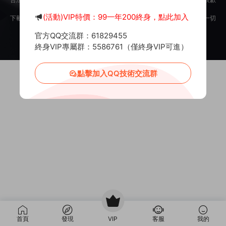
意。
(活動)VIP特價：99一年200終身，點此加入
下載用戶僅供學習交流，若使用商業用途，請購買正版授權，否則産生的一切
後果将由下載用戶自行承擔。
官方QQ交流群：61829455
Copyright © 2012-2025
MiR6.COM
All Rights Reserved
網站地圖
投訴郵箱：
Mail@Mir6.com
蜀ICP備2022016462号-2
終身VIP專屬群：5586761（僅終身VIP可進）
點擊加入QQ技術交流群
首頁
發現
VIP
客服
我的