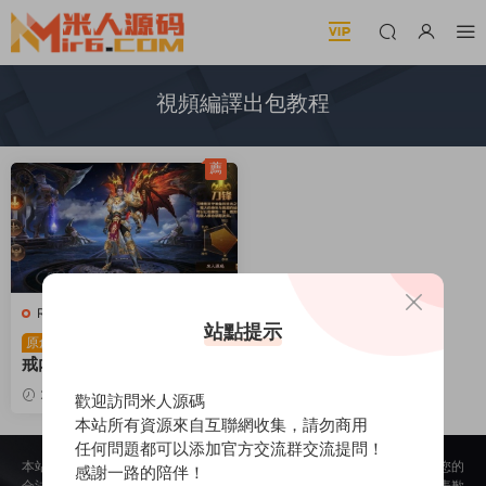
視頻編譯出包教程
薦
R-榮耀聖戒
·
手遊服務端
站點提示
魔幻RPG手遊【榮耀聖
原創
戒内購版】Linux手工服務端
+全套源碼+安卓+視頻編譯
2025-03-04
1.18k
30
歡迎訪問米人源碼
出包教程+視頻架設教程
本站所有資源來自互聯網收集，請勿商用
任何問題都可以添加官方交流群交流提問！
本站所提供的内容均來自公開網絡收集、轉發、二次開發而來，若侵犯了您的
感謝一路的陪伴！
合法權益，請來信通知我們，我們會及時删除，給您帶來的不便，我們深表歉