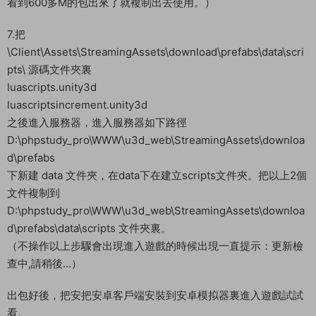
路徑）
NDK 配置爲 D:\android-ndk-r10e （android-ndk-r10e-
windows-x86_64.exe解壓路徑）
配置好後，我們直接關閉即可。
6.點擊菜單File下–Build Settings… — 彈出窗口在Android下，
點擊Build 彈出窗口點YES 保存出包。（正常編譯好後會自動彈
出你保存出包客戶端的文件夾出來）
（部分用戶可能會遇到他出的包路徑不是自己儲存的路徑，不清
楚是環境有問題還是什麽。但是可以用。解決方法是：可以在路
徑爲：\Client\Temp\StagingArea\Package_unaligned.apk 找
到出包，這個就是你出包的安卓客戶端。如果你沒找到，可以再
次Build 點擊出包一次。然後進入到這個目錄等待，打包完成後
看到600多M的包出來了就複制出去使用。）
7.把
\Client\Assets\StreamingAssets\download\prefabs\data\scri
pts\ 源碼文件夾裏