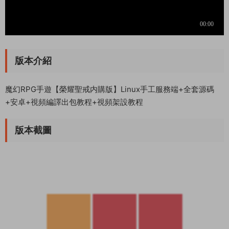
版本介紹
魔幻RPG手遊【榮耀聖戒内購版】Linux手工服務端+全套源碼
+安卓+視頻編譯出包教程+視頻架設教程
版本截圖