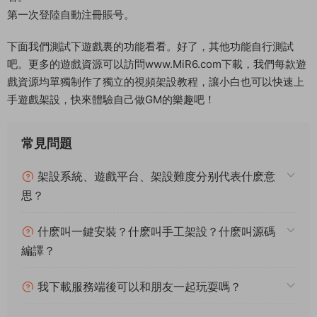
luascripts.unity3d
luascriptsincrement.unity3d
之後進入服務器，進入服務器如下路徑
D:\phpstudy_pro\WWW\u3d_web\StreamingAssets\downloa
d\prefabs
下新建 data 文件夾，在data下在建立scripts文件夾。把以上2個
文件複制到
D:\phpstudy_pro\WWW\u3d_web\StreamingAssets\downloa
d\prefabs\data\scripts 文件夾裏。
（不操作以上步驟會出現進入遊戲的時候出現一直提示：更新檢
查中,請稍後…）
出包好後，把安把安卓客戶端安裝到安卓模拟器裏進入遊戲試試
看。
第一次登陸自動注冊賬号。
下面我們測試下遊戲裏的功能看看。好了，其他功能自行測試
吧。更多的遊戲資源可以訪問www.MiR6.com下載，我們每款遊
戲資源均單獨制作了獨立的視頻架設教程，讓小白也可以快速上