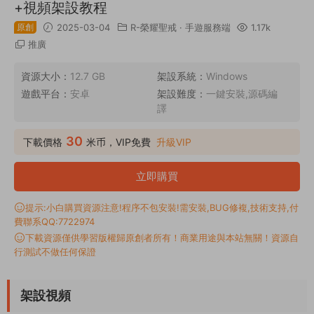
+視頻架設教程
原創
2025-03-04
R-榮耀聖戒
·
手遊服務端
1.17k
推廣
資源大小：
12.7 GB
架設系統：
Windows
遊戲平台：
安卓
架設難度：
一鍵安裝,源碼編
譯
30
下載價格
米币，VIP免費
升級VIP
立即購買
提示:小白購買資源注意!程序不包安裝!需安裝,BUG修複,技術支持,付
費聯系QQ:7722974
下載資源僅供學習版權歸原創者所有！商業用途與本站無關！資源自
行測試不做任何保證
架設視頻