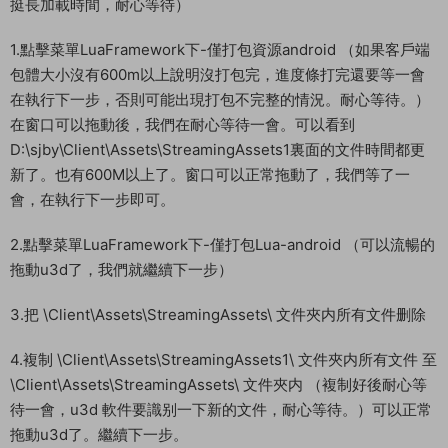
解壓 android-ndk-r10e-windows-x86_64 到D盤根目錄（或其
他任意盤，隻要路徑中無中文）。
解壓 Android-sdk.7z 到D盤根目錄（或其他任意盤，隻要路徑中
無中文）。
打開安裝的Unity創建在桌面的快捷方式 Unity 5.6.0f3 (64-bit)
。登錄 Unity ID (沒有賬号點擊create one注冊)這樣創建你的賬
戶，并且點擊收到郵件的驗證即可。我注冊過了，就直接登錄
了。隻是給大家演示下如何注冊賬号。
選擇 Unity Personal 然後 Next
點擊 OPEN 打開源碼路徑 \Client\ （這一步具體看電腦配置需要
挺長加載時間，耐心等待）
1.點擊菜單LuaFramework下-僅打包資源android （如果客戶端
包體大小沒有600m以上說明沒打包完，進度條打完還要等一會
在執行下一步，否則可能出現打包不完整的情況。耐心等待。）