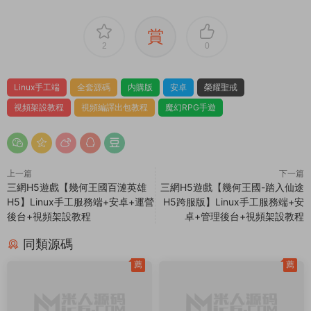
1.本文部分内容轉載自其它媒體，但并不代表本站贊同其觀點
和對其真實性負責。
2.若您需要商業運營或用于其他商業活動，請您購買正版授權并
合法使用。
3.如果本站有侵犯、不妥之處的資源，請在網站最下方聯系我
們。将會第一時間解決！
4.本站所有内容均由互聯網收集整理、網友上傳，僅供大家參
考、學習，不存在任何商業目的與商業用途。
5.本站提供的所有資源僅供參考學習使用，版權歸原著所有，禁
止下載本站資源參與商業和非法行爲，請在24小時之内自行删
除！
賞
2
0