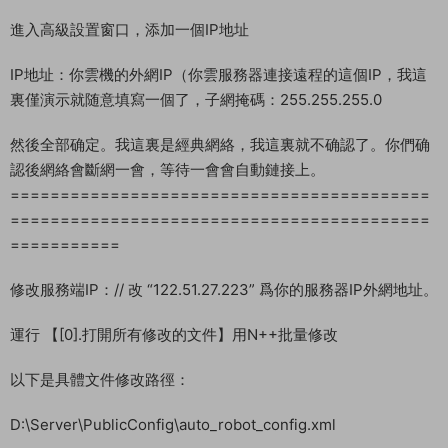
IP地址：輸入自己服務器的内網IP【内網查詢命令(在cmd裏面執
行)：ipconfig /all】
子網掩碼：255.255.255.0
默認網關：不用改 （你的會自動填寫出來。或者這裏查詢後填寫
這裏的IPV4的地址。
首選DNS服務器：114.114.114.114
備用DNS服務器：8.8.8.8
輸入完上面信息之後點擊高級
進入高級設置窗口，添加一個IP地址
IP地址：你雲機的外網IP（你雲服務器連接遠程的這個IP，我這
裏僅演示就随意填寫一個了，子網掩碼：255.255.255.0