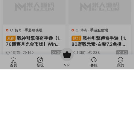
修複版】Linux手工服務端
内購版】Win一鍵服務端+授
4天前
892
30
4天前
352
30
+管理後台+GM授權後台
權GM後台+管理後台+熱更
+簡易安卓客戶端+視頻架設
修改工具+安卓+視頻架設教
薦
薦
教程
程
M-夢幻西遊
·
M-夢幻西遊
·
手遊
C-傳奇
·
C-傳奇2
·
手遊服務端
·
服務端
·
端遊服務端
端遊服務端
GGE2互通西遊【神界
RED三端引擎傳奇手遊
原創
原創
首頁
發現
VIP
客服
我的
天海西柚】Win一鍵服務端
【聚義木劍沉默高仿嘟嘟沉
+安卓蘋果PC三端+内置GM
默】Win一鍵服務端+安卓蘋
1周前
418
30
1周前
374
30
工具+全套源碼+視頻架設教
果PC三端+視頻架設教程
程
薦
薦
C-傳奇
·
手遊服務端
C-傳奇
·
手遊服務端