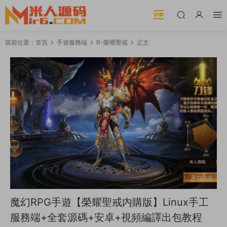
當前位置：
首頁
手遊服務端
R-榮耀聖戒
正文
魔幻RPG手遊【榮耀聖戒内購版】Linux手工
服務端+全套源碼+安卓+視頻編譯出包教程