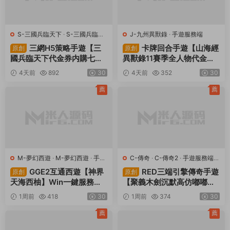
Linux手工端
全套源碼
内購版
安卓
榮耀聖戒
視頻架設教程
視頻編譯出包教程
魔幻RPG手遊
上一篇
下一篇
三網H5遊戲【幾何王國百漣英雄
三網H5遊戲【幾何王國-踏入仙途
H5】Linux手工服務端+安卓+運營
H5跨服版】Linux手工服務端+安
後台+視頻架設教程
卓+管理後台+視頻架設教程
同類源碼
薦
薦
S-三國兵臨天下
·
S-三國兵臨天
J-九州異獸錄
·
手遊服務端
下
·
手遊服務端
·
頁遊服務端
三網H5策略手遊【三
卡牌回合手遊【山海經
原創
原創
國兵臨天下代金券内購七合
異獸錄11賽季全人物代金券