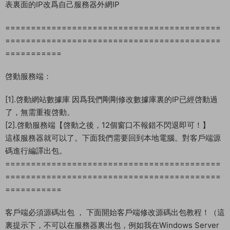
==========================================
==========================================
===========
修改數據庫IP：// 改 “122.51.27.223” 爲你的服務器外網IP地址
用數據庫管理工具連接數據庫【首先啓動：[1].啓動網站數據庫】
數據庫賬号：root
數據庫密碼：123456
修改數據庫【power】中【t_channel_info和t_copy_channel】
表裏面的IP改爲自己服務器外網IP
==========================================
==========================================
===========