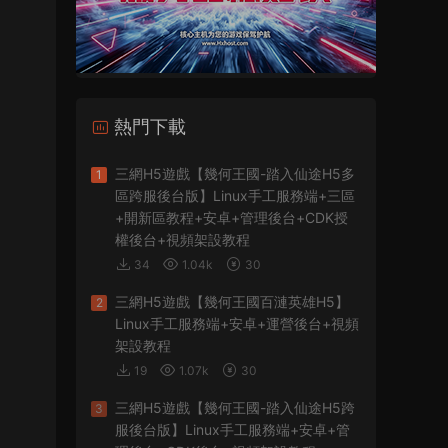
熱門下載
三網H5遊戲【幾何王國-踏入仙途H5多
1
區跨服後台版】Linux手工服務端+三區
+開新區教程+安卓+管理後台+CDK授
權後台+視頻架設教程
34
1.04k
30
三網H5遊戲【幾何王國百漣英雄H5】
2
Linux手工服務端+安卓+運營後台+視頻
架設教程
19
1.07k
30
三網H5遊戲【幾何王國-踏入仙途H5跨
3
服後台版】Linux手工服務端+安卓+管