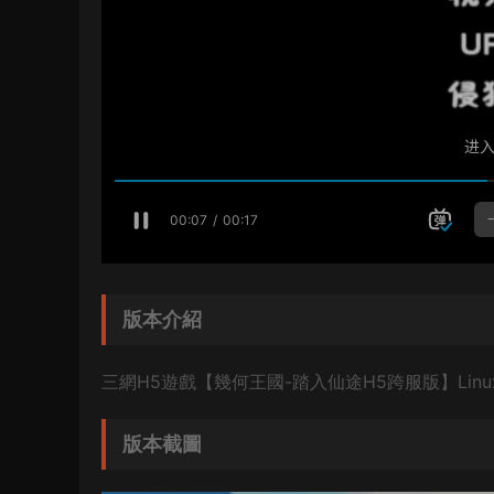
版本介紹
三網H5遊戲【幾何王國-踏入仙途H5跨服版】Lin
版本截圖