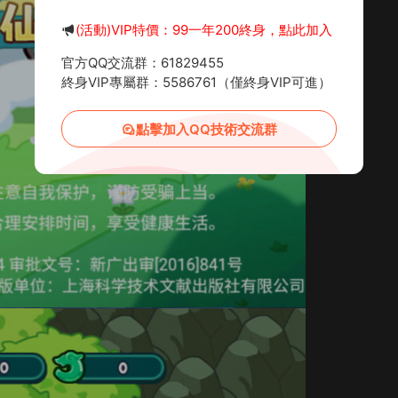
(活動)VIP特價：99一年200終身，點此加入
官方QQ交流群：61829455
終身VIP專屬群：5586761（僅終身VIP可進）
點擊加入QQ技術交流群