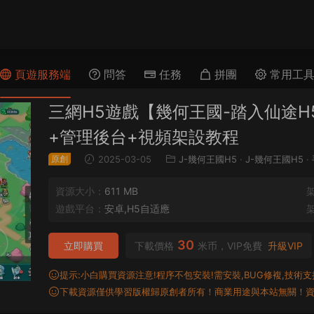
頁遊服務端
問答
任務
拼團
常用工
三網H5遊戲【幾何王國-踏入仙途H5
+管理後台+視頻架設教程
原創
2025-03-05
J-幾何王國H5
·
J-幾何王國H5
·
資源大小：
611 MB
遊戲平台：
安卓,H5自适應
30
立即購買
下載價格
米币，VIP免費
升級VIP
提示:小白購買資源注意!程序不包安裝!需安裝,BUG修複,技術支持,
下載資源僅供學習版權歸原創者所有！商業用途與本站無關！