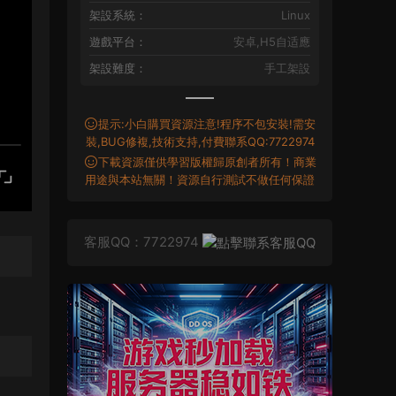
架設系統：
Linux
遊戲平台：
安卓,H5自适應
架設難度：
手工架設
提示:小白購買資源注意!程序不包安裝!需安
裝,BUG修複,技術支持,付費聯系QQ:7722974
下載資源僅供學習版權歸原創者所有！商業
用途與本站無關！資源自行測試不做任何保證
客服QQ：7722974