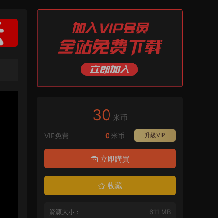
30
米币
VIP免費
0
米币
升級VIP
立即購買
收藏
資源大小：
611 MB