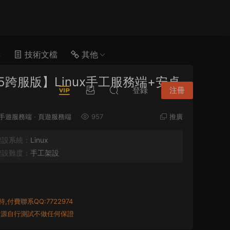
具
技術文檔
其他
跨服版】Linux手工服務端+安卓
登錄
注冊
手遊服務端
·
頁遊服務端
957
推廣
架設系統：
Linux
架設難度：
手工架設
付費聯系QQ:7722974
資源自行測試不做任何保證