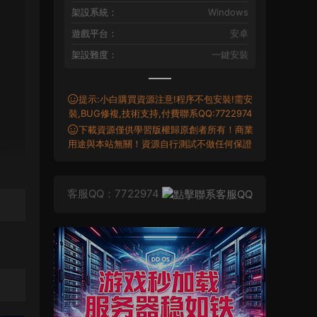
架設系統：
Windows
遊戲平台：
安卓
架設難度：
一鍵安裝
提示:小白購買資源注意!程序不包安裝!需安
裝,BUG修複,技術支持,付費聯系QQ:7722974
下載資源僅供學習版權歸原創者所有！商業
用途與本站無關！資源自行測試不做任何保證
客服QQ：7722974