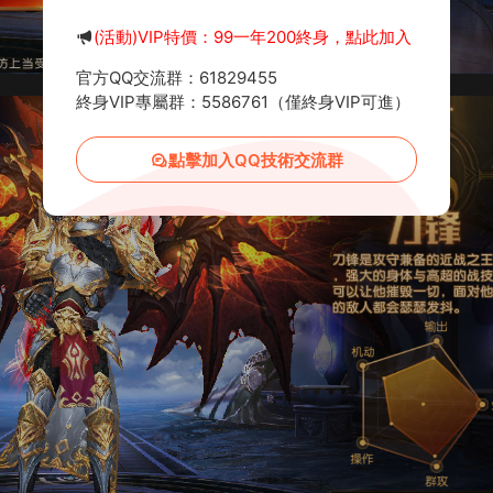
(活動)VIP特價：99一年200終身，點此加入
官方QQ交流群：61829455
終身VIP專屬群：5586761（僅終身VIP可進）
點擊加入QQ技術交流群