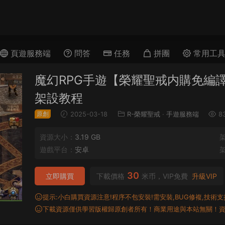
頁遊服務端
問答
任務
拼團
常用工
魔幻RPG手遊【榮耀聖戒内購免編譯
架設教程
原創
2025-03-18
R-榮耀聖戒
·
手遊服務端
8
資源大小：
3.19 GB
遊戲平台：
安卓
30
立即購買
下載價格
米币，VIP免費
升級VIP
提示:小白購買資源注意!程序不包安裝!需安裝,BUG修複,技術支持,
下載資源僅供學習版權歸原創者所有！商業用途與本站無關！