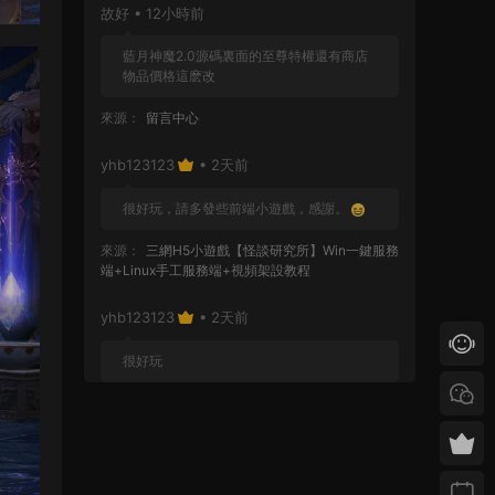
故好 • 12小時前
藍月神魔2.0源碼裏面的至尊特權還有商店
物品價格這麽改
來源：
留言中心
yhb123123
• 2天前
很好玩，請多發些前端小遊戲，感謝。
來源：
三網H5小遊戲【怪談研究所】Win一鍵服務
端+Linux手工服務端+視頻架設教程
yhb123123
• 2天前
很好玩
來源：
GGE2互通西遊【神界天海西柚】Win一鍵
服務端+安卓蘋果PC三端+内置GM工具+全套源碼
+視頻架設教程
yhb123123
• 6天前