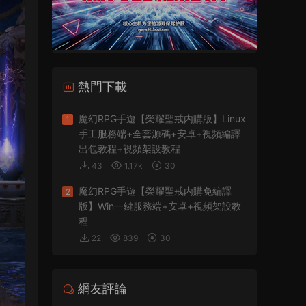
熱門下載
魔幻RPG手遊【榮耀聖戒内購版】Linux
1
手工服務端+全套源碼+安卓+視頻編譯
出包教程+視頻架設教程
43
1.17k
30
魔幻RPG手遊【榮耀聖戒内購免編譯
2
版】Win一鍵服務端+安卓+視頻架設教
程
22
839
30
網友評論