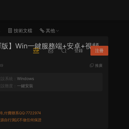
具
技術文檔
其他
版】Win一鍵服務端+安卓+視頻
登錄
注冊
39
推廣
架設系統：
Windows
架設難度：
一鍵安裝
付費聯系QQ:7722974
資源自行測試不做任何保證