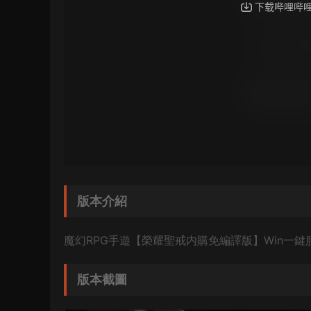
版本介紹
魔幻RPG手遊【榮耀聖戒内購免編譯版】Win一鍵
版本截圖