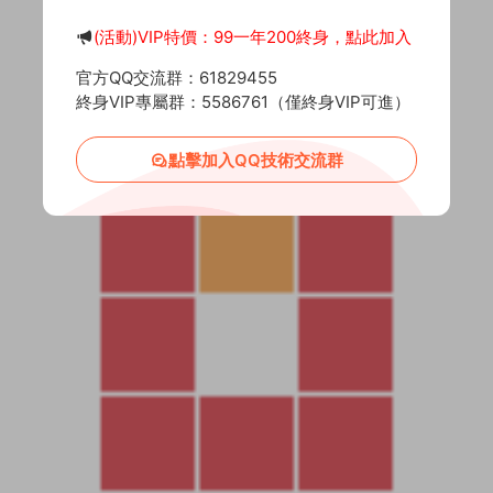
(活動)VIP特價：99一年200終身，點此加入
官方QQ交流群：61829455
終身VIP專屬群：5586761（僅終身VIP可進）
點擊加入QQ技術交流群