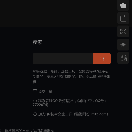
搜索
承接遊戲一條龍、遊戲工具、登錄器等PC程序定
制開發、安卓APP定制開發、提供高品質服務器出
租！
提交工單
聯系客服QQ
(說明需求，勿問在否，QQ号：
7722974)
加入QQ技術交流二群
（驗證問答: mir6.com）
除，給您帶來的不便，我們深表歉意。