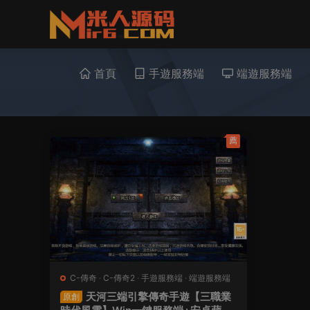
首頁
手遊服務端
端遊服務端
薦
C-傳奇
·
C-傳奇2
·
手遊服務端
·
端遊服務端
天河三端引擎傳奇手遊【三職業
原創