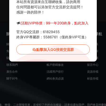
本站所有資源來自互聯網收集，請勿商用
任何問題都可以添加官方交流群交流提問！
感謝一路的陪伴！
(活動)VIP特價：99一年200終身，點此加入
官方QQ交流群：61829455
關于我們
服務支持
熱門導航
終身VIP專屬群：5586761（僅終身VIP可進）
關于我們
在線開通會員
常用工具
點擊加入QQ技術交流群
免責申明
源碼投稿發布
最近更新
隐私政策
米币在線充值
源碼團購
聯系我們
帳戶密碼修改
留言中心
廣告合作
活躍用戶排行
資源存檔
關于封号
網站會員必讀
标簽存檔
集、轉發、二次開發而來，若侵犯了您的合法權益，請來信通知我們，我們會及時删