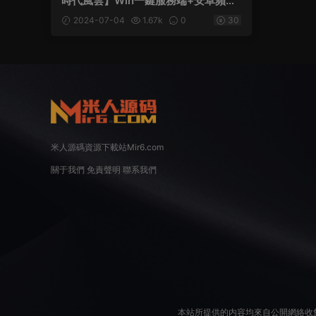
時代風雲】Win一鍵服務端+安卓蘋果
PC三端+視頻架設教程
2024-07-04
1.67k
0
30
米人源碼資源下載站Mir6.com
關于我們
免責聲明
聯系我們
本站所提供的内容均來自公開網絡收