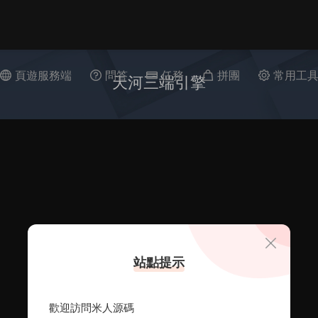
頁遊服務端
問答
任務
拼團
常用工
天河三端引擎
站點提示
歡迎訪問米人源碼