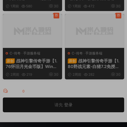
+安卓苹果PC三端+内置GM
默】Win一键服务端+安卓苹
1周前
580
30
1周前
472
30
工具+全套源码+视频架设教
果PC三端+视频架设教程
程
荐
荐
C-传奇
·
手游服务端
C-传奇
·
手游服务端
战神引擎传奇手游【1.
战神引擎传奇手游【1.
原创
原创
76怀旧月光金币版】Win一
80野战元素-白猪7.2免授
键服务端+安卓苹果双端+G
权】Win一键服务端+安卓+
2周前
219
30
2周前
282
30
M授权物品后台+视频架设教
GM授权物品后台+视频架设
程
教程
评论
0
请先
登录