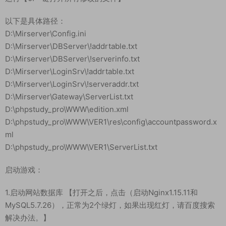
以下是具体路径：
D:\Mirserver\Config.ini
D:\Mirserver\DBServer\!addrtable.txt
D:\Mirserver\DBServer\!serverinfo.txt
D:\Mirserver\LoginSrv\!addrtable.txt
D:\Mirserver\LoginSrv\!serveraddr.txt
D:\Mirserver\Gateway\ServerList.txt
D:\phpstudy_pro\WWW\edition.xml
D:\phpstudy_pro\WWW\VER1\res\config\accountpassword.x
ml
D:\phpstudy_pro\WWW\VER1\ServerList.txt
启动游戏：
1.启动网站数据库 【打开之后，点击（启动Nginx1.15.11和
MySQL5.7.26），正常为2个绿灯，如果出现红灯，请百度搜索
解决办法。】