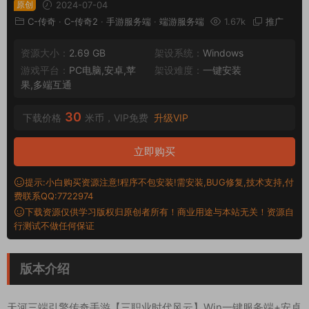
原创
2024-07-04
C-传奇
·
C-传奇2
·
手游服务端
·
端游服务端
1.67k
推广
资源大小：
2.69 GB
架设系统：
Windows
游戏平台：
PC电脑,安卓,苹
架设难度：
一键安装
果,多端互通
30
下载价格
米币，VIP免费
升级VIP
立即购买
提示:小白购买资源注意!程序不包安装!需安装,BUG修复,技术支持,付
费联系QQ:7722974
下载资源仅供学习版权归原创者所有！商业用途与本站无关！资源自
行测试不做任何保证
版本介绍
天河三端引擎传奇手游【三职业时代风云】Win一键服务端+安卓