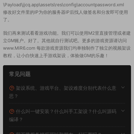
\Payload\jjcq.app\assets\res\config\accountpassword.xml
修改好文件里的IP为你的服务器IP后找人做签名和分发即可使用
了。
我们再来测试看看游戏功能。我们可以使用M2里直接管理或者建
立GM账户。好了。其他就自行测试吧。更多的游戏资源请访问
www.MiR6.com 每款游戏资源我们均单独制作了独立的视频架设
教程，让小白快速上手游戏架设，体验做GM的乐趣！
常见问题
架设系统、游戏平台、架设难度分别代表什么意
思？
什么叫一键安装？什么叫手工架设？什么叫源码
编译？