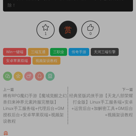
除！
赏
1
0
Win一键端
三端互通
三职业
传奇手游
天河三端引擎
安卓苹果双端
视频架设教程
上一篇
下一篇
稀有RPG魔幻手游【魔域觉醒之幻
经典竖版武侠手游【天龙八部荣耀
兽归来神界元素跨服完整版】
打金版】Linux手工服务端+安卓
Linux手工服务端+代理后台+GM
+运营后台+加解密工具+GM后台
授权后台+安卓苹果双端+视频架
+视频架设教程
设教程
同类源码