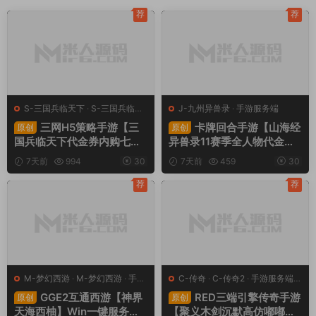
荐
荐
S-三国兵临天下
·
S-三国兵临天
J-九州异兽录
·
手游服务端
下
·
手游服务端
·
页游服务端
三网H5策略手游【三
卡牌回合手游【山海经
原创
原创
国兵临天下代金券内购七合
异兽录11赛季全人物代金券
修复版】Linux手工服务端
内购版】Win一键服务端+授
7天前
994
30
7天前
459
30
+管理后台+GM授权后台
权GM后台+管理后台+热更
+简易安卓客户端+视频架设
修改工具+安卓+视频架设教
荐
荐
教程
程
M-梦幻西游
·
M-梦幻西游
·
手游
C-传奇
·
C-传奇2
·
手游服务端
·
服务端
·
端游服务端
端游服务端
GGE2互通西游【神界
RED三端引擎传奇手游
原创
原创
天海西柚】Win一键服务端
【聚义木剑沉默高仿嘟嘟沉