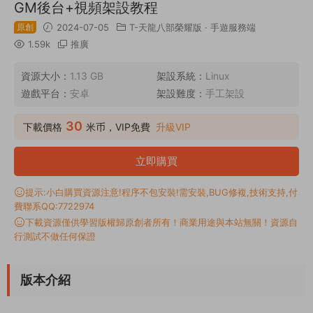
GM後台+視頻架設教程
原創
2024-07-05
T-天龍八部榮耀版
·
手遊服務端
1.59k
推廣
資源大小：
1.13 GB
架設系統：
Linux
遊戲平台：
安卓
架設難度：
手工架設
30
下載價格
米币，VIP免費
升級VIP
立即購買
提示:小白購買資源注意!程序不包安裝!需安裝,BUG修複,技術支持,付
費聯系QQ:7722974
下載資源僅供學習版權歸原創者所有！商業用途與本站無關！資源自
行測試不做任何保證
版本介紹