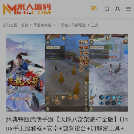
當前位置：
首頁
手遊服務端
T-天龍八部榮耀版
正文
經典豎版武俠手遊【天龍八部榮耀打金版】Lin
ux手工服務端+安卓+運營後台+加解密工具+