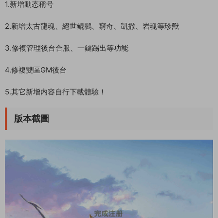
1.新增動态稱号
2.新增太古龍魂、絕世鲲鵬、窮奇、凱撒、岩魂等珍獸
3.修複管理後台合服、一鍵踢出等功能
4.修複雙區GM後台
5.其它新增内容自行下載體驗！
版本截圖