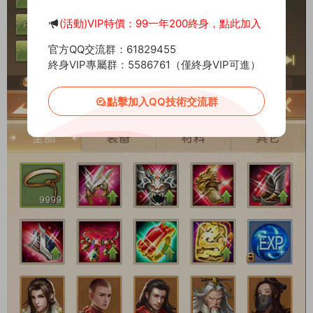
(活動)VIP特價：99一年200終身，點此加入
官方QQ交流群：61829455
終身VIP專屬群：5586761（僅終身VIP可進）
點擊加入QQ技術交流群