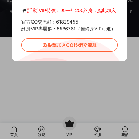
意。
(活動)VIP特價：99一年200終身，點此加入
下載用戶僅供學習交流，若使用商業用途，請購買正版授權，否則産生的一切
後果将由下載用戶自行承擔。
官方QQ交流群：61829455
Copyright © 2012-2025
MiR6.COM
All Rights Reserved
網站地圖
投訴郵箱：
Mail@Mir6.com
蜀ICP備2022016462号-2
終身VIP專屬群：5586761（僅終身VIP可進）
點擊加入QQ技術交流群
首頁
發現
VIP
客服
我的