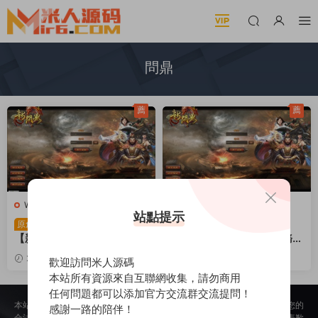
問鼎
薦
薦
W-問鼎
·
端遊服務端
W-問鼎
·
端遊服務端
站點提示
典藏2.5D回合端遊
典藏2.5D回合端遊
原創
原創
【新問鼎之霸者】Linux手工
【新問鼎】Linux手工服務端
服務端+修改教程+解包工具
+PC客戶端+視頻架設教程
2025-06-09
389
30
2024-04-04
3.83k
歡迎訪問米人源碼
+裝備修改工具+PC客戶端
30
本站所有資源來自互聯網收集，請勿商用
+視頻架設教程
任何問題都可以添加官方交流群交流提問！
本站所提供的内容均來自公開網絡收集、轉發、二次開發而來，若侵犯了您的
感謝一路的陪伴！
合法權益，請來信通知我們，我們會及時删除，給您帶來的不便，我們深表歉