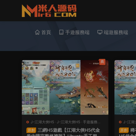
首頁
手遊服務端
端遊服務端
薦
J-江湖大俠H5
·
J-江湖大俠H5
·
手遊服務端
·
J-江湖
頁遊服務端
頁遊服
三網H5遊戲【江湖大俠H5代金
稀
原創
原創