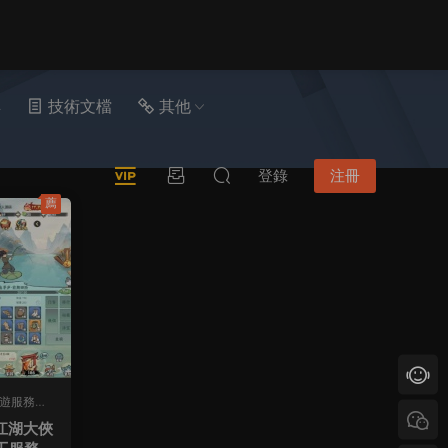
具
技術文檔
其他
登錄
注冊
薦
遊服務端
·
江湖大俠