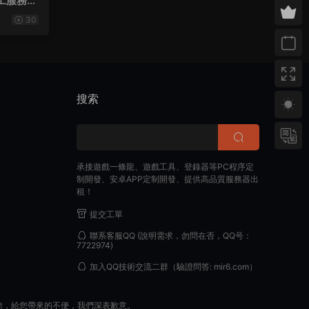
手工服務端
台+原生
30
搜索
承接遊戲一條龍、遊戲工具、登錄器等PC程序定
制開發、安卓APP定制開發、提供高品質服務器出
租！
提交工單
聯系客服QQ
(說明需求，勿問在否，QQ号：
7722974)
加入QQ技術交流二群
（驗證問答: mir6.com）
除，給您帶來的不便，我們深表歉意。