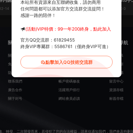
券内購完整版】Ubuntu手工服
H5代金券内購版】Ubuntu
本站所有資源來自互聯網收集，請勿商用
GM郵件後台+原生安卓客戶端
+全套前後端源碼+GM郵件後
任何問題都可以添加官方交流群交流提問！
02-14
1.17k
0
30
2025-02-08
1.27k
0
微端客戶端+視頻架設教程
安卓客戶端+視頻架設教程
感謝一路的陪伴！
(活動)VIP特價：99一年200終身，點此加入
官方QQ交流群：61829455
關于我們
服務支持
熱門導航
終身VIP專屬群：5586761（僅終身VIP可進）
關于我們
在線開通會員
常用工具
點擊加入QQ技術交流群
免責申明
源碼投稿發布
最近更新
隐私政策
米币在線充值
源碼團購
聯系我們
帳戶密碼修改
留言中心
廣告合作
活躍用戶排行
資源存檔
關于封号
網站會員必讀
标簽存檔
集、轉發、二次開發而來，若侵犯了您的合法權益，請來信通知我們，我們會及時删