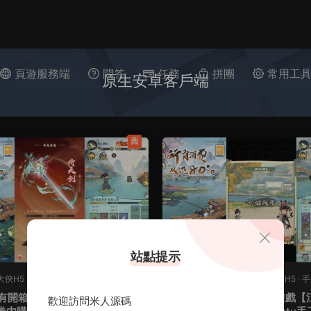
頁遊服務端
問答
任務
拼團
常用工
原生安卓客戶端
薦
站點提示
大俠H5
·
J-江湖大俠H5
·
手遊服務端
·
J-江湖大俠H5
·
J-江湖大俠H5
·
手
務端
頁遊服務端
有開箱三網H5遊戲【江湖大俠
稀有開箱三網H5遊戲【
原創
歡迎訪問米人源碼