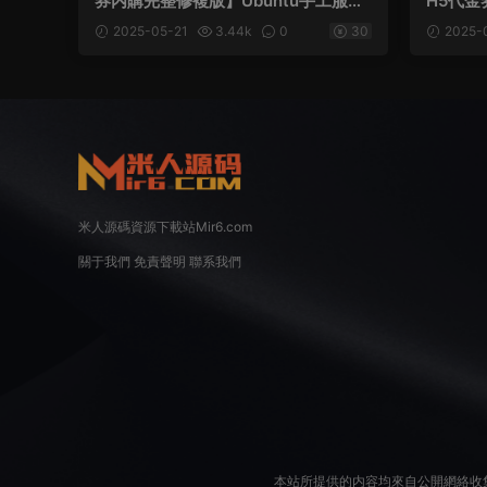
券内購完整修複版】Ubuntu手工服務
H5代金
端+GM郵件後台+原生安卓客戶端+視
務端+
2025-05-21
3.44k
0
30
2025-
頻架設教程
+原生
米人源碼資源下載站Mir6.com
關于我們
免責聲明
聯系我們
本站所提供的内容均來自公開網絡收