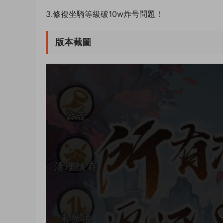
3.修複坐騎等級破10w炸号問題！
版本截圖