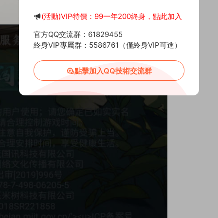
(活動)VIP特價：99一年200終身，點此加入
官方QQ交流群：61829455
終身VIP專屬群：5586761（僅終身VIP可進）
點擊加入QQ技術交流群