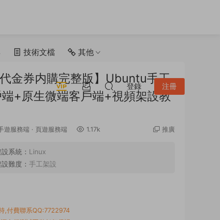
具
技術文檔
其他
代金券内購完整版】Ubuntu手工
登錄
注冊
戶端+原生微端客戶端+視頻架設教
手遊服務端
·
頁遊服務端
1.17k
推廣
架設系統：
Linux
架設難度：
手工架設
付費聯系QQ:7722974