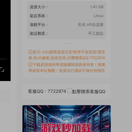
資源大小：
1.41 GB
架設系統：
Linux
遊戲平台：
安卓,H5自适應
架設難度：
手工架設
提示:小白購買資源注意!程序不包安裝!需安
裝,BUG修複,技術支持,付費聯系QQ:7722974
下載資源僅供學習版權歸原創者所有！商業
用途與本站無關！資源自行測試不做任何保證
客服QQ：7722974