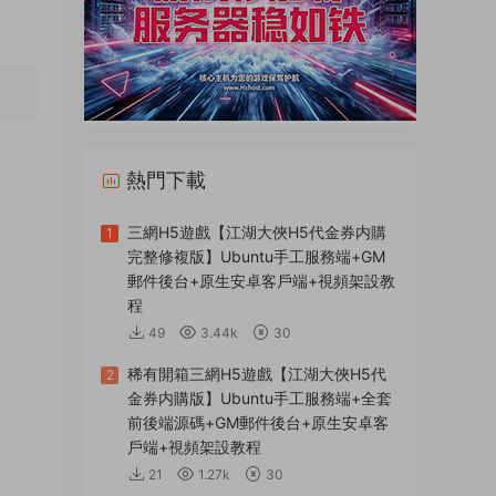
熱門下載
三網H5遊戲【江湖大俠H5代金券内購
1
完整修複版】Ubuntu手工服務端+GM
郵件後台+原生安卓客戶端+視頻架設教
程
49
3.44k
30
稀有開箱三網H5遊戲【江湖大俠H5代
2
金券内購版】Ubuntu手工服務端+全套
前後端源碼+GM郵件後台+原生安卓客
戶端+視頻架設教程
21
1.27k
30