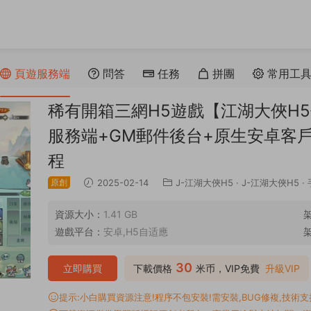
頁遊服務端
問答
任務
拼團
常用工
稀有開箱三網H5遊戲【江湖大俠H5
服務端+GM郵件後台+原生安卓客
程
原創
2025-02-14
J-江湖大俠H5
·
J-江湖大俠H5
·
資源大小：
1.41 GB
遊戲平台：
安卓,H5自适應
30
立即購買
下載價格
米币，VIP免費
升級VIP
提示:小白購買資源注意!程序不包安裝!需安裝,BUG修複,技術支持,