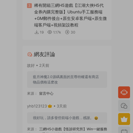
稀有開箱三網H5遊戲【江湖大俠H5代
3
金券内購完整版】Ubuntu手工服務端
+GM郵件後台+原生安卓客戶端+原生微
端客戶端+視頻架設教程
19
1.17k
30
網友評論
故好 • 2天前
藍月神魔2.0源碼裏面的至尊特權還有商店
物品價格這麽改
來源：
留言中心
yhb123123
• 3天前
很好玩，請多發些前端小遊戲，感謝。
來源：
三網H5小遊戲【怪談研究所】Win一鍵服務