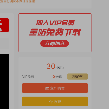
資源自行測試不做任何保證
30
米币
VIP免費
0
米币
升級VIP
立即購買
收藏