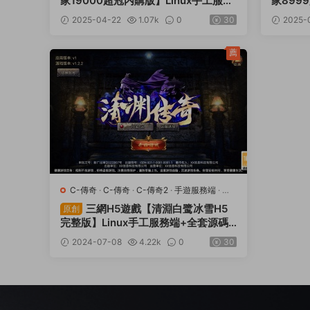
家19000超冠内購版】Linux手工服務
家899
端+轉表工具+管理後台+GM加币授權
端+轉表
2025-04-22
1.07k
0
30
2025-
後台+簡易安卓客戶端+視頻架設教程
後台+
薦
C-傳奇
·
C-傳奇
·
C-傳奇2
·
手遊服務端
·
端
遊服務端
·
頁遊服務端
三網H5遊戲【清淵白鹭冰雪H5
原創
完整版】Linux手工服務端+全套源碼
+轉表工具+管理後台+GM後台+安卓
2024-07-08
4.22k
0
30
+視頻架設教程