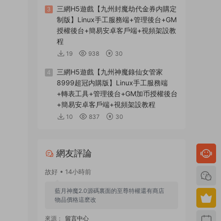
三網H5遊戲【九州封魔劫代金券内購定
3
制版】Linux手工服務端+管理後台+GM
授權後台+簡易安卓客戶端+視頻架設教
程
19
938
30
三網H5遊戲【九州神魔錄仙女管家
4
8999超冠内購版】Linux手工服務端
+轉表工具+管理後台+GM加币授權後台
+簡易安卓客戶端+視頻架設教程
10
837
30
網友評論
故好 • 14小時前
藍月神魔2.0源碼裏面的至尊特權還有商店
物品價格這麽改
來源：
留言中心