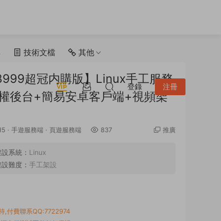
具
技術文檔
其他
99超冠内購版】Linux手工服務
登錄
注冊
授權後台+簡易安卓客戶端+視頻架
H5
·
手遊服務端
·
頁遊服務端
837
推廣
架設系統：
Linux
架設難度：
手工架設
付費聯系QQ:7722974