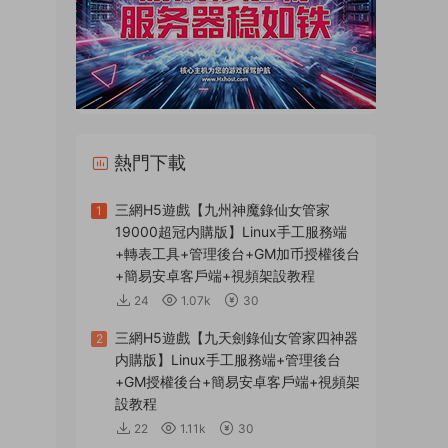
熱門下載
三網H5遊戲【九州神魔錄仙女管家
1
19000超冠内購版】Linux手工服務端
+轉表工具+管理後台+GM加币授權後台
+簡易安卓客戶端+視頻架設教程
24
1.07k
30
三網H5遊戲【九天劍錄仙女管家四神器
2
内購版】Linux手工服務端+管理後台
+GM授權後台+簡易安卓客戶端+視頻架
設教程
22
1.11k
30