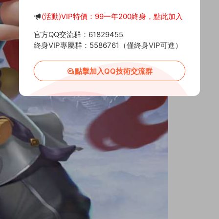
(活動)VIP特價：99一年200終身，點此加入
官方QQ交流群：61829455
終身VIP專屬群：5586761（僅終身VIP可進）
點擊加入QQ技術交流群