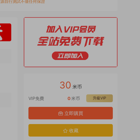
資源自行測試不做任何保證
30
米币
VIP免費
0
米币
升級VIP
立即購買
收藏