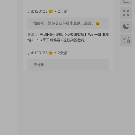
yhb123123
• 2天前
很好玩，請多發些前端小遊戲，感謝。
來源：
三網H5小遊戲【怪談研究所】Win一鍵服務
端+Linux手工服務端+視頻架設教程
yhb123123
• 2天前
很好玩
來源：
GGE2互通西遊【神界天海西柚】Win一鍵
服務端+安卓蘋果PC三端+内置GM工具+全套源碼
+視頻架設教程
yhb123123
• 6天前
感謝分享！！！！！！
來源：
三網H5小遊戲【蘑菇戰争沖突】Win一鍵服
務端+Linux手工服務端+視頻架設教程