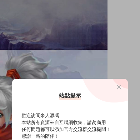
站點提示
歡迎訪問米人源碼
本站所有資源來自互聯網收集，請勿商用
任何問題都可以添加官方交流群交流提問！
感謝一路的陪伴！