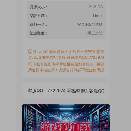
資源大小：
2.12 GB
架設系統：
Linux
遊戲平台：
安卓,H5自适應
架設難度：
手工架設
提示:小白購買資源注意!程序不包安裝!需安
裝,BUG修複,技術支持,付費聯系QQ:7722974
下載資源僅供學習版權歸原創者所有！商業
用途與本站無關！資源自行測試不做任何保證
客服QQ：7722974