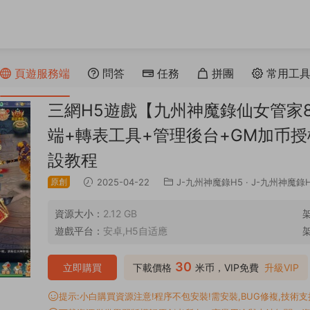
頁遊服務端
問答
任務
拼團
常用工
三網H5遊戲【九州神魔錄仙女管家89
端+轉表工具+管理後台+GM加币
設教程
原創
2025-04-22
J-九州神魔錄H5
·
J-九州神魔錄
資源大小：
2.12 GB
遊戲平台：
安卓,H5自适應
30
立即購買
下載價格
米币，VIP免費
升級VIP
提示:小白購買資源注意!程序不包安裝!需安裝,BUG修複,技術支持,