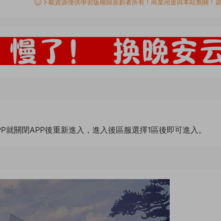
下載資源僅供學習版權歸原創者所有！商業用途與本站無關！
PP就關閉APP後重新進入，進入後區服選擇1區後即可進入。