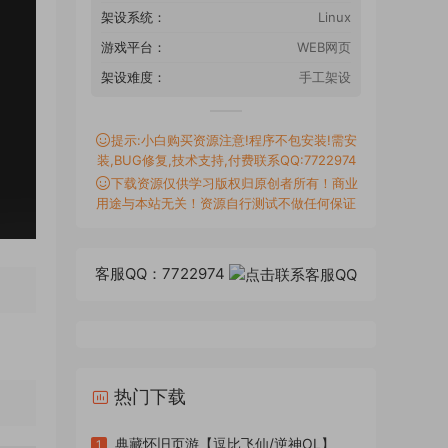
架设系统：
Linux
游戏平台：
WEB网页
架设难度：
手工架设
提示:小白购买资源注意!程序不包安装!需安
装,BUG修复,技术支持,付费联系QQ:7722974
下载资源仅供学习版权归原创者所有！商业
用途与本站无关！资源自行测试不做任何保证
客服QQ：7722974
热门下载
典藏怀旧页游【逗比飞仙/逆神OL】
1