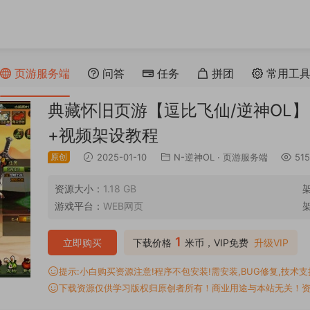
页游服务端
问答
任务
拼团
常用工
典藏怀旧页游【逗比飞仙/逆神OL】
+视频架设教程
原创
2025-01-10
N-逆神OL
·
页游服务端
515
资源大小：
1.18 GB
游戏平台：
WEB网页
1
立即购买
下载价格
米币，VIP免费
升级VIP
提示:小白购买资源注意!程序不包安装!需安装,BUG修复,技术支持,
下载资源仅供学习版权归原创者所有！商业用途与本站无关！