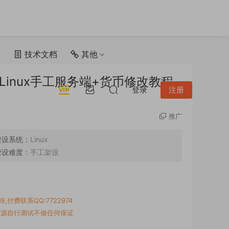
具
技术文档
其他
Linux手工服务端+货币修改教程
登录
注册
推广
架设系统：
Linux
架设难度：
手工架设
付费联系QQ:7722974
资源自行测试不做任何保证