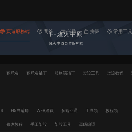
頁遊服務端
問答
任務
拼團
常用工
F-烽火中原
烽火中原頁遊服務端
客戶端
客戶端補丁
服務端補丁
架設工具
架設教程
OS
H5自适應
WEB網頁
多端互通
工具類
教程類
修改教程
手工架設
架設工具
源碼編譯