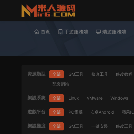
首頁
手遊服務端
端遊服務端
資源類型
全部
GM工具
修改工具
修改教程
配套網站
架設系統
全部
Linux
VMware
Windows
遊戲平台
全部
PC電腦
安卓Android
蘋果I
架設難度
全部
GM工具
一鍵安裝
修改工具