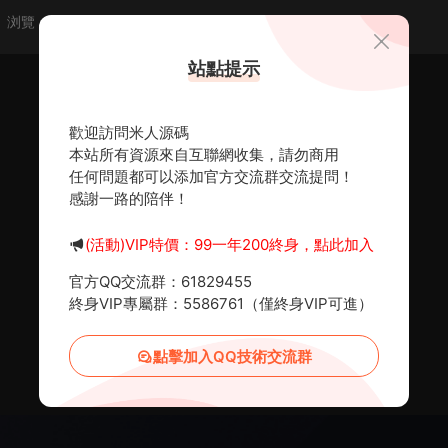
浏覽
點贊
評論
随機
站點提示
歡迎訪問米人源碼
本站所有資源來自互聯網收集，請勿商用
任何問題都可以添加官方交流群交流提問！
感謝一路的陪伴！
(活動)VIP特價：99一年200終身，點此加入
官方QQ交流群：61829455
終身VIP專屬群：5586761（僅終身VIP可進）
點擊加入QQ技術交流群