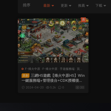
排序
最新
更新
推薦
下載
薦
F-烽火中原
·
F-烽火中原
·
手遊服務端
·
頁遊
服務端
三網H5遊戲【烽火中原H5】Win
原創
一鍵服務端+管理後台+CDK授權後台
+視頻架設教程
2024-04-20
5.2k
0
30