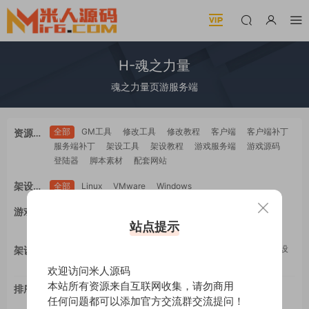
H-魂之力量
魂之力量页游服务端
全部
GM工具
修改工具
修改教程
客户端
客户端补丁
资源类
服务端补丁
架设工具
架设教程
游戏服务端
游戏源码
型
登陆器
脚本素材
配套网站
架设系
全部
Linux
VMware
Windows
统
全部
PC电脑
安卓Android
苹果IOS
H5自适应
游戏平
WEB网页
多端互通
站点提示
工具类
教程类
台
全部
GM工具
一键安装
修改工具
修改教程
手工架设
架设难
架设工具
源码编译
度
欢迎访问米人源码
本站所有资源来自互联网收集，请勿商用
排序
最新
更新
推荐
下载
浏览
点赞
任何问题都可以添加官方交流群交流提问！
评论
随机