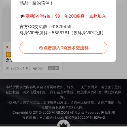
感谢一路的陪伴！
荐
(活动)VIP特价：99一年200终身，点此加入
官方QQ交流群：61829455
终身VIP专属群：5586761（仅终身VIP可进）
H-魂之力量
·
页游服务端
点击加入QQ技术交流群
魔幻横版RPG页游【魂
原创
之力量】Win一键服务端+G
M工具+货币修改教程+视频
2025-01-03
527
30
架设教程
本站所提供的内容均来自公开网络收集、转发、二次开发而来，若侵犯了您的
合法权益，请来信通知我们，我们会及时删除，给您带来的不便，我们深表歉
意。
下载用户仅供学习交流，若使用商业用途，请购买正版授权，否则产生的一切
后果将由下载用户自行承担。
Copyright © 2012-2025
MiR6.COM
All Rights Reserved
网站地图
投诉邮箱：
Mail@Mir6.com
蜀ICP备2022016462号-2