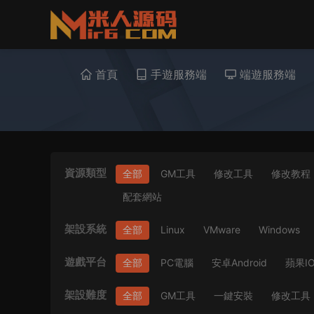
首頁
手遊服務端
端遊服務端
資源類型
全部
GM工具
修改工具
修改教程
配套網站
架設系統
全部
Linux
VMware
Windows
遊戲平台
全部
PC電腦
安卓Android
蘋果I
架設難度
全部
GM工具
一鍵安裝
修改工具