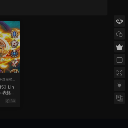
手遊服務端
】Lin
+表格
30