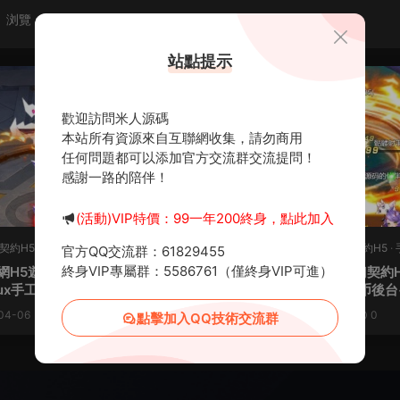
浏覽
點贊
評論
随機
站點提示
薦
歡迎訪問米人源碼
本站所有資源來自互聯網收集，請勿商用
任何問題都可以添加官方交流群交流提問！
感謝一路的陪伴！
(活動)VIP特價：99一年200終身，點此加入
契約H5
·
M-夢幻契約H5
·
手遊服務端
M-夢幻契約H5
·
M-夢幻契約H5
·
官方QQ交流群：61829455
務端
·
頁遊服務端
終身VIP專屬群：5586761（僅終身VIP可進）
網H5遊戲【夢幻契約H5修複
三網H5遊戲【夢幻契約H5
原創
nux手工服務端+多區跨服+管理
ux手工端+GM後台+加币後台
GM授權後台+視頻架設教程
+架設教程
04-06
1.57w
0
30
2024-02-16
1.58k
0
點擊加入QQ技術交流群