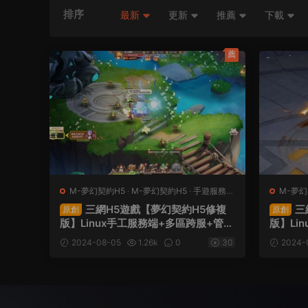
排序
最新
更新
推薦
下載
薦
M-夢幻契約H5
·
M-夢幻契約H5
·
手遊服務端
M-夢幻
·
頁遊服務端
·
頁遊服
三網H5遊戲【夢幻契約H5修複
三
原創
原創
版】Linux手工服務端+多區跨服+管理
版】Li
後台+GM授權後台+視頻架設教程
後台+
2024-08-05
1.26k
0
30
2024-