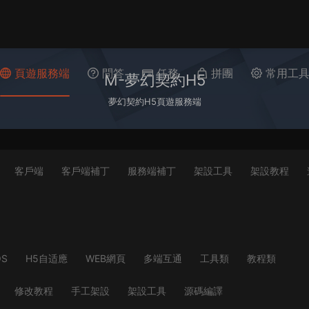
頁遊服務端
問答
任務
拼團
常用工
M-夢幻契約H5
夢幻契約H5頁遊服務端
客戶端
客戶端補丁
服務端補丁
架設工具
架設教程
OS
H5自适應
WEB網頁
多端互通
工具類
教程類
修改教程
手工架設
架設工具
源碼編譯