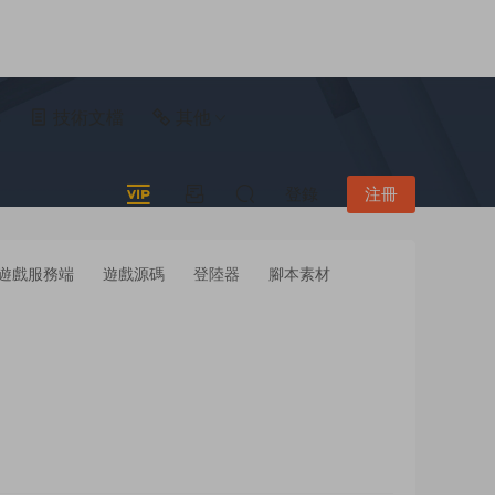
具
技術文檔
其他
登錄
注冊
遊戲服務端
遊戲源碼
登陸器
腳本素材