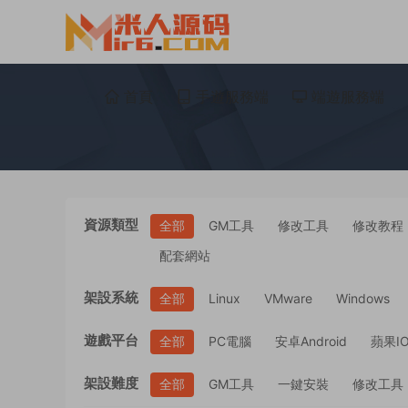
首頁
手遊服務端
端遊服務端
資源類型
全部
GM工具
修改工具
修改教程
配套網站
架設系統
全部
Linux
VMware
Windows
遊戲平台
全部
PC電腦
安卓Android
蘋果I
架設難度
全部
GM工具
一鍵安裝
修改工具