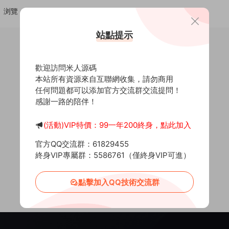
浏覽
點贊
評論
随機
站點提示
歡迎訪問米人源碼
本站所有資源來自互聯網收集，請勿商用
任何問題都可以添加官方交流群交流提問！
感謝一路的陪伴！
(活動)VIP特價：99一年200終身，點此加入
官方QQ交流群：61829455
終身VIP專屬群：5586761（僅終身VIP可進）
點擊加入QQ技術交流群