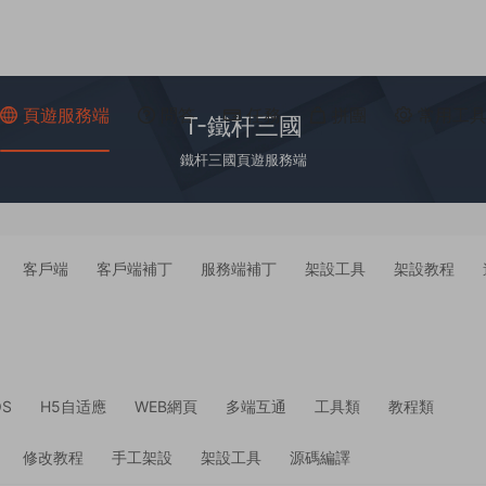
頁遊服務端
問答
任務
拼團
常用工
T-鐵杆三國
鐵杆三國頁遊服務端
客戶端
客戶端補丁
服務端補丁
架設工具
架設教程
OS
H5自适應
WEB網頁
多端互通
工具類
教程類
修改教程
手工架設
架設工具
源碼編譯