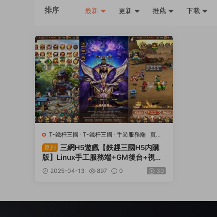
排序
最新
更新
推薦
下載
T-鐵杆三國
·
T-鐵杆三國
·
手遊服務端
·
頁遊
服務端
三網H5遊戲【鉄趕三國H5内購
原創
版】Linux手工服務端+GM後台+視頻
架設教程
2025-04-13
897
0
30