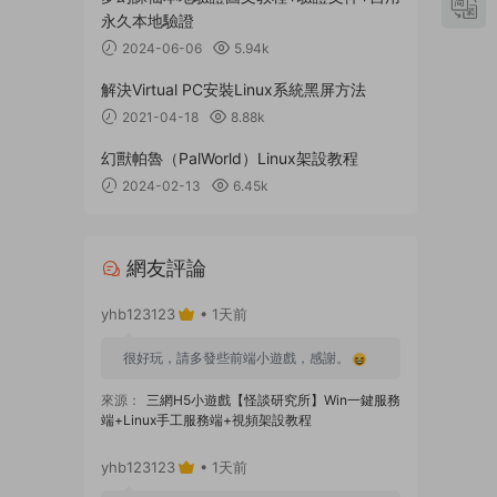
永久本地驗證
2024-06-06
5.94k
解決Virtual PC安裝Linux系統黑屏方法
2021-04-18
8.88k
幻獸帕魯（PalWorld）Linux架設教程
2024-02-13
6.45k
網友評論
yhb123123
• 1天前
很好玩，請多發些前端小遊戲，感謝。
來源：
三網H5小遊戲【怪談研究所】Win一鍵服務
端+Linux手工服務端+視頻架設教程
yhb123123
• 1天前