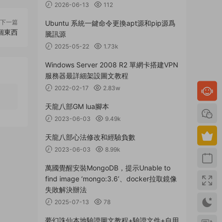
2026-06-13
112
下一篇
Ubuntu 系統一鍵命令更換apt源和pip源爲
個東西
騰訊源
2025-05-22
1.73k
Windows Server 2008 R2 單網卡搭建VPN
服務器最詳細架設圖文教程
2022-02-17
2.83w
天龍八部GM lua腳本
2023-06-03
9.49k
天龍八部心法修改和經驗負數
2023-06-03
8.99k
萬國覺醒安裝MongoDB，提示Unable to
find image ‘mongo:3.6’、docker拉取鏡像
失敗解決辦法
2025-07-13
78
夢幻誅仙本地驗證圖文教程+驗證文件+自用