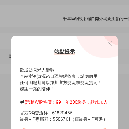
千年局網映射端口開外網要注意的一
站點提示
請先
登錄
歡迎訪問米人源碼
本站所有資源來自互聯網收集，請勿商用
任何問題都可以添加官方交流群交流提問！
感謝一路的陪伴！
(活動)VIP特價：99一年200終身，點此加入
官方QQ交流群：61829455
終身VIP專屬群：5586761（僅終身VIP可進）