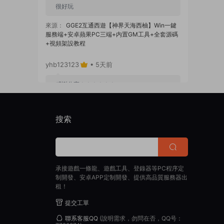
很好玩
來源：
GGE2互通西遊【神界天海西柚】Win一鍵
服務端+安卓蘋果PC三端+内置GM工具+全套源碼
+視頻架設教程
yhb123123
• 5天前
感謝分享！！！！！！
來源：
三網H5小遊戲【蘑菇戰争沖突】Win一鍵服
務端+Linux手工服務端+視頻架設教程
搜索
yhb123123
• 5天前
感謝分享，非常好玩。
承接遊戲一條龍、遊戲工具、登錄器等PC程序定
來源：
三網H5小遊戲【非正常腦洞】Win一鍵服務
制開發、安卓APP定制開發、提供高品質服務器出
端+Linux手工服務端+視頻架設教程
租！
【黑馬互娛】傳奇盒子
• 2周前
提交工單
聯系客服QQ
(說明需求，勿問在否，QQ号：
用VM