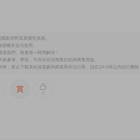
其觀點和對其真實性負責。
版授權并合法使用。
聯系我們。将會第一時間解決！
供大家參考、學習，不存在任何商業目的與商業用途。
所有，禁止下載本站資源參與商業和非法行爲，請在24小時之内自行删除
賞
0