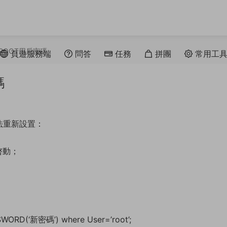
ROOT用戶密碼
頁遊服務端
問答
任務
拼團
常用工
碼
方法重新設置：
啓動；
SWORD(‘新密碼’) where User=’root’;