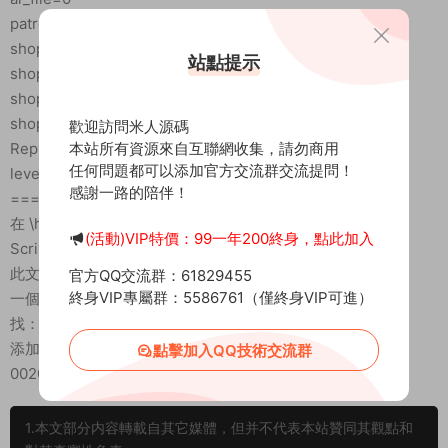
patrol_id=-1
shop0=-1
站點提示
shop1=-1
shop2=-1
shop3=-1
歡迎訪問米人源碼
本站所有資源來自互聯網收集，請勿商用
ReputationID=-1
任何問題都可以添加官方交流群交流提問！
level=36
感謝一路的陪伴！
=======================
在 \home\tlbb\Public\Data 内有一個文件
(活動)VIP特價：99一年200終身，點此加入
Script.dat
此文件是所有腳本的總接口。
官方QQ交流群：61829455
終身VIP專屬群：5586761（僅終身VIP可進）
一個腳本ID 對應一個腳本文件
找：dali
添加：
點擊加入QQ技術交流群
002093=\obj\me\loulan.lua
1.本文部分内容轉載自其它媒體，但并不代表本站贊同其觀點和