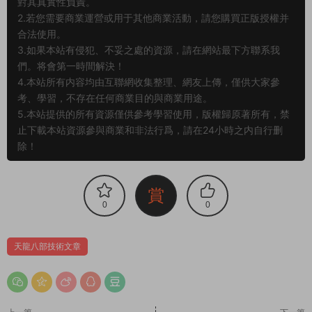
對其真實性負責。
2.若您需要商業運營或用于其他商業活動，請您購買正版授權并
合法使用。
3.如果本站有侵犯、不妥之處的資源，請在網站最下方聯系我
們。将會第一時間解決！
4.本站所有内容均由互聯網收集整理、網友上傳，僅供大家參
考、學習，不存在任何商業目的與商業用途。
5.本站提供的所有資源僅供參考學習使用，版權歸原著所有，禁
止下載本站資源參與商業和非法行爲，請在24小時之内自行删
除！
賞
0
0
天龍八部技術文章