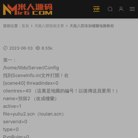
當前位置：
首頁
天龍八部技術文章
天龍八部添加樓蘭地圖教程
天龍八部添加樓蘭地圖教程
2023-06-03
8.55k
第一：
/home/tlbb/Server/Config
找到SceneInfo.ini文件打開！在
[scene40] threadindex=0
clientres=40 （這裏是地圖的編号！以後傳送員要用！）
name=預留2 （改成樓蘭）
active=1
file=yuliu2.scn（loulan.scn）
serverid=0
type=0
PvpRuler=0