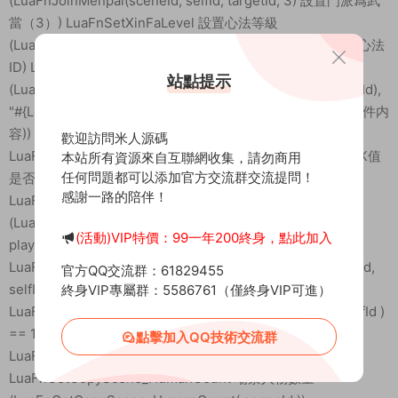
(LuaFnJoinMenpai(sceneId, selfId, targetId, 3) 設置門派爲武
當（3）) LuaFnSetXinFaLevel 設置心法等級
(LuaFnSetXinFaLevel(sceneId,selfId,19,10) 10爲等級19爲心法
ID) LuaFnSendSystemMail 發送給玩家郵件
站點提示
(LuaFnSendSystemMail( sceneId, GetName(sceneId,selfId),
"#{LevelMail_menpai_9}" ) ("#{LevelMail_menpai_9}"爲郵件内
容)) LuaFnGetHumanPKValue 檢測人物PK值 (IF
歡迎訪問米人源碼
LuaFnGetHumanPKValue( sceneId, playerId ) > 4 then PK值
本站所有資源來自互聯網收集，請勿商用
任何問題都可以添加官方交流群交流提問！
是否大于4)
感謝一路的陪伴！
LuaFnSendSpecificImpactToUnit 無敵
(LuaFnSendSpecificImpactToUnit(sceneId, playerId,
(活動)VIP特價：99一年200終身，點此加入
playerId, playerId, 54, 100 ) 無敵狀态)
LuaFnAuditQuest 統計任務信息 (LuaFnAuditQuest(sceneId,
官方QQ交流群：61829455
selfId, x600012_g_MissionName))
終身VIP專屬群：5586761（僅終身VIP可進）
LuaFnHasTeam 檢測人數 (if LuaFnHasTeam( sceneId, selfId )
== 1 then 檢測是否爲1人 )
點擊加入QQ技術交流群
LuaFnCreateCopyScene 副本數量？？
LuaFnGetCopyScene_HumanCount 場景人物數量