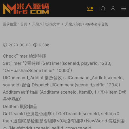
當前位置：
首頁
天龍八部技術文章
天龍八部的lua腳本命令合集
天龍八部的lua腳本命令合集
2023-06-03
9.38k
CheckTimer 檢測時鍾
SetTimer 設置時鍾 (SetTimer(sceneId, playerId, 1230,
“OnHuashanSceneTimer”, 10000))
UICommand_AddInt 播放音效 (UICommand_AddInt(sceneId,
soundId) 配合 DispatchUICommand(sceneId,selfId, 1234))
AddItem 給予物品 (AddItem( sceneId, ItemID, 1 ) 其中ItemID就
是物品ID)
DelItem 删除物品
GetTeamId 檢測是否組隊 (if GetTeamId( sceneId, selfId)<0
then 這個就是檢測是否組隊<0爲沒有組隊) NewWorld 傳送到副
本 (NewWorld( sceneId, selfId, copysceneid,