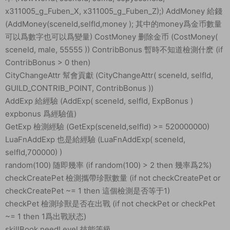
x311005_g_Fuben_X, x311005_g_Fuben_Z);) AddMoney 給錢
(AddMoney(sceneId,selfId,money ); 其中的money爲金币數量
可以爲數字也可以爲變量) CostMoney 删除金币 (CostMoney(
sceneId, male, 55555 )) ContribBonus 暫時不知道檢測什麽 (if
ContribBonus > 0 then)
CityChangeAttr 幫會貢獻 (CityChangeAttr( sceneId, selfId,
GUILD_CONTRIB_POINT, ContribBonus ))
AddExp 給經驗 (AddExp( sceneId, selfId, ExpBonus )
expbonus 爲經驗值)
GetExp 檢測經驗 (GetExp(sceneId,selfId) >= 520000000)
LuaFnAddExp 也是給經驗 (LuaFnAddExp( sceneId,
selfId,700000) )
random(100) 随即幾率 (if random(100) > 2 then 幾率爲2%)
checkCreatePet 檢測攜帶珍獸數量 (if not checkCreatePet or
checkCreatePet ~= 1 then 這個檢測是否等于1)
checkPet 檢測珍獸是否在出戰 (if not checkPet or checkPet
~= 1 then 1爲出戰狀态)
skillBook.needLevel 技能等級