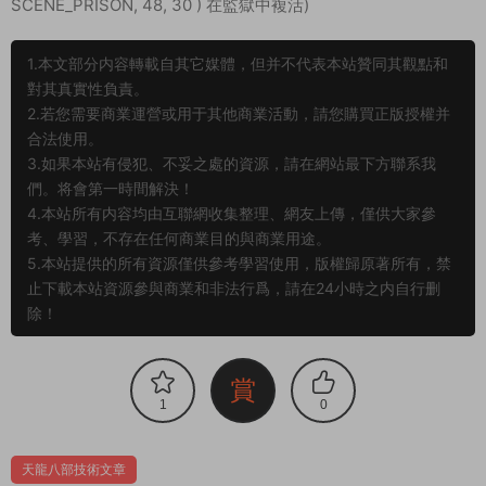
SCENE_PRISON, 48, 30 ) 在監獄中複活)
1.本文部分内容轉載自其它媒體，但并不代表本站贊同其觀點和
對其真實性負責。
2.若您需要商業運營或用于其他商業活動，請您購買正版授權并
合法使用。
3.如果本站有侵犯、不妥之處的資源，請在網站最下方聯系我
們。将會第一時間解決！
4.本站所有内容均由互聯網收集整理、網友上傳，僅供大家參
考、學習，不存在任何商業目的與商業用途。
5.本站提供的所有資源僅供參考學習使用，版權歸原著所有，禁
止下載本站資源參與商業和非法行爲，請在24小時之内自行删
除！
賞
1
0
天龍八部技術文章