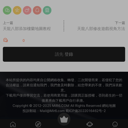
上一篇
下一篇
天龍八部添加樓蘭地圖教程
天龍八部修改遊戲視角方法
評論
0
請先
登錄
本站所提供的内容均來自公開網絡收集、轉發、二次開發而來，若侵犯了您的
合法權益，請來信通知我們，我們會及時删除，給您帶來的不便，我們深表歉
意。
下載用戶僅供學習交流，若使用商業用途，請購買正版授權，否則産生的一切
後果将由下載用戶自行承擔。
Copyright © 2012-2025
MiR6.COM
All Rights Reserved
網站地圖
投訴郵箱：
Mail@Mir6.com
蜀ICP備2022016462号-2