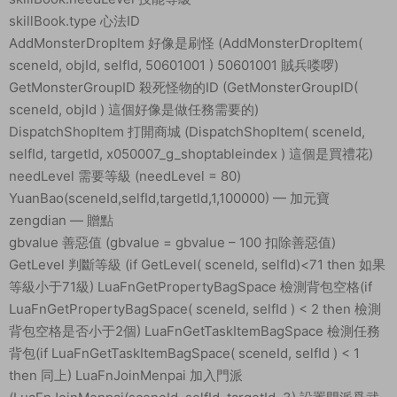
skillBook.type 心法ID
AddMonsterDropItem 好像是刷怪 (AddMonsterDropItem(
sceneId, objId, selfId, 50601001 ) 50601001 賊兵喽啰)
GetMonsterGroupID 殺死怪物的ID (GetMonsterGroupID(
sceneId, objId ) 這個好像是做任務需要的)
DispatchShopItem 打開商城 (DispatchShopItem( sceneId,
selfId, targetId, x050007_g_shoptableindex ) 這個是買禮花)
needLevel 需要等級 (needLevel = 80)
YuanBao(sceneId,selfId,targetId,1,100000) — 加元寶
zengdian — 贈點
gbvalue 善惡值 (gbvalue = gbvalue – 100 扣除善惡值)
GetLevel 判斷等級 (if GetLevel( sceneId, selfId)<71 then 如果
等級小于71級) LuaFnGetPropertyBagSpace 檢測背包空格(if
LuaFnGetPropertyBagSpace( sceneId, selfId ) < 2 then 檢測
背包空格是否小于2個) LuaFnGetTaskItemBagSpace 檢測任務
背包(if LuaFnGetTaskItemBagSpace( sceneId, selfId ) < 1
then 同上) LuaFnJoinMenpai 加入門派