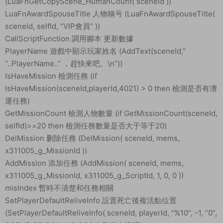
(LuaFnGetCopyScene_HumanCount( sceneId ))
LuaFnAwardSpouseTitle 人物稱号 (LuaFnAwardSpouseTitle(
sceneId, selfId, “VIP會員” ))
CallScriptFunction 調用腳本 更新數據
PlayerName 遊戲中顯示玩家姓名 (AddText(sceneId,”
“..PlayerName..” ，趕快來吧。\n”))
IsHaveMission 檢測任務 (if
IsHaveMission(sceneId,playerId,4021) > 0 then 檢測是否有漕
運任務)
GetMissionCount 檢測人物數量 (if GetMissionCount(sceneId,
selfId)>=20 then 檢測任務數量是否大于等于20)
DelMission 删除任務 (DelMission( sceneId, mems,
x311005_g_MissionId ))
AddMission 添加任務 (AddMission( sceneId, mems,
x311005_g_MissionId, x311005_g_ScriptId, 1, 0, 0 ))
misIndex 暫時不清楚和任務相關
SetPlayerDefaultReliveInfo 設置死亡後複活點位置
(SetPlayerDefaultReliveInfo( sceneId, playerId, “%10”, -1, “0”,