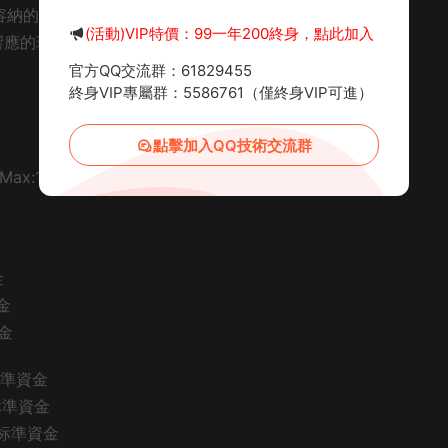
允許容納的幫衆上限
(活動)VIP特價：99一年200終身，點此加入
立需要響應的玩家數量（含幫會建立者）
官方QQ交流群：61829455
終身VIP專屬群：5586761（僅終身VIP可進）
點擊加入QQ技術交流群
ax:110）
金
資金
資金
衙标準資金
衙标準資金
縣衙标準資金