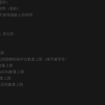
（毫秒）
保留時間（毫秒）
物重生後不會掃描敵人的時間
間, 單位秒
上限
界提供的生活技能輔助操作台數量上限（煉丹爐等等）
bj數量上限
cialObj數量上限
j數量上限
玩家商店的數量上限