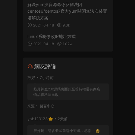
解決yum沒資源命令及解決因
centos6/centos7官方yum關閉無法安裝寶
塔解決方案
2021-04-18
9.3k
Linux系統修改IP地址方式
2021-04-18
1.02w
網友評論
故好 • 7小時前
藍月神魔2.0源碼裏面的至尊特權還有商店
物品價格這麽改
來源：
留言中心
yhb123123
• 2天前
很好玩，請多發些前端小遊戲，感謝。