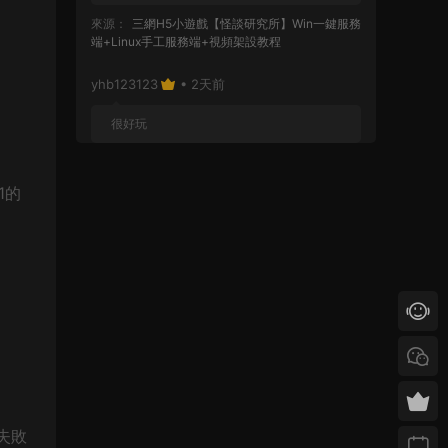
來源：
三網H5小遊戲【怪談研究所】Win一鍵服務
端+Linux手工服務端+視頻架設教程
yhb123123
• 2天前
很好玩
來源：
GGE2互通西遊【神界天海西柚】Win一鍵
服務端+安卓蘋果PC三端+内置GM工具+全套源碼
1的
+視頻架設教程
yhb123123
• 5天前
感謝分享！！！！！！
來源：
三網H5小遊戲【蘑菇戰争沖突】Win一鍵服
務端+Linux手工服務端+視頻架設教程
yhb123123
• 5天前
感謝分享，非常好玩。
建失敗