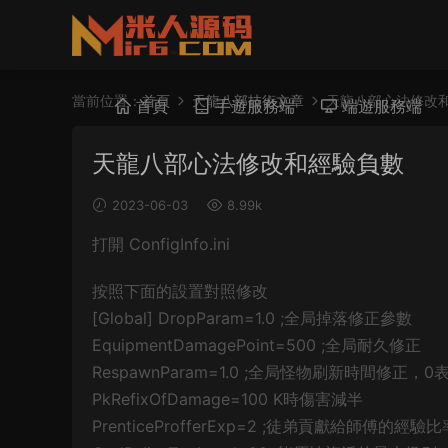
當前位置：
首頁
天龍八部技術文章
天龍八部心法修改
首頁
手遊服務端
端遊服務端
天龍八部心法修改和經驗負數
2023-06-03
8.99k
打開 ConfigInfo.ini
按照下面的設置對照修改
[Global] DropParam=1.0 ;全局掉落修正參數
EquipmentDamagePoint=500 ;全局耐久修正
RespawnParam=1.0 ;全局怪物刷新時間修正
PkRefixOfDamage=100 K時傷害減半
PrenticeProfferExp=2 ;徒弟貢獻給師傅的經驗比