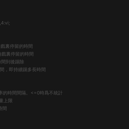
4:vi;
續在遊戲裏停留的時間
續在遊戲裏停留的時間
間，時間到後踢除
持續的時間，即持續踢多長時間
量、頻率的時間間隔。<=0時爲不統計
物數量上限
生時間