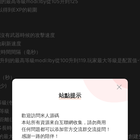
升到的最高等級modi:lby從105升到125
後可以得到EXP的範圍
擊速度，沒有武器時候的攻擊速度
數據的刷新速度
力的恢複時間間隔（毫秒）
過經驗升到的最高等級modi:lby從100升到119.玩家最大等級是配置值-
間隔（秒）
毫少)
站點提示
最小等級(包含該等級)
證的最大等級（包含該等級）
歡迎訪問米人源碼
有效距離(米)
本站所有資源來自互聯網收集，請勿商用
效距離多長時間後主動退出組隊跟随(秒)
任何問題都可以添加官方交流群交流提問！
會創建過程所允許的最大時間（小時爲單位），超過時間沒有滿足條件則幫會創
感謝一路的陪伴！