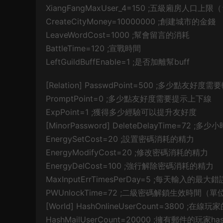
XiangFangMaxUser_4=150 ;五級廂房人口上限
CreateCityMoney=10000000 ;創建城市的金錢
LeaveWordCost=1000 ;幫會留言的消耗
BattleTime=120 ;宣戰時間
LeftGuildBuffEnable=1 ;是否加離幫buff
[Relation] PasswdPoint=500 ;多少點友好
PromptPoint=0 ;多少點友好度需要提示上下線
ExpPoint=1 ;獲得多少經驗可以提升友好度
[MinorPassword] DeleteDelayTime
EnergySetCost=20 ;設置密碼消耗的精力
EnergyModifyCost=20 ;修改密碼消耗的精力
EnergyDelCost=100 ;強行解除密碼消耗的精力
MaxInputErrTimesPerDay=5 ;每天輸入的最大
PWUnlockTime=72 ;二級密碼解鎖生效時間（
[World] HashOnlineUserCount=3800 ;在線
HashMailUserCount=20000 ;擁有郵件的玩家h