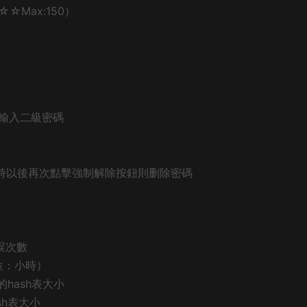
（☆☆Max:150）
度需要輸入二級密碼
=72 ;多少小時以後再次點擊強制解除按鈕則删除密碼
錯誤次數
單位：小時）
玩家的hash表大小
ash表大小