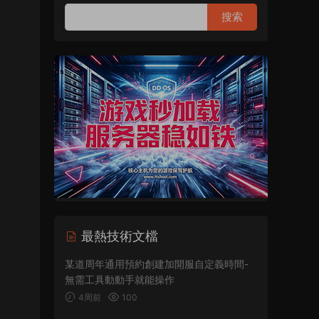
最熱技術文檔
某道周年通用預約創建加開服自定義時間-
無需工具動動手就能操作
4周前
100