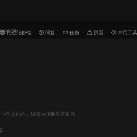
和經驗負數
頁遊服務端
問答
任務
拼團
常用工
，0表示馬上刷新，1.0表示按照配置刷新
率