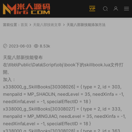
當前位置：
首頁
天龍八部技術文章
天龍八部新技能添加方法
天龍八部新技能添加方法
2023-06-03
8.53k
天龍八部新技能發布
在\tlbb\Public\Data\Script\obj\book下的skillbook.lua文件打
開。
加入：
x338000_g_SkillBooks[30308026] = { type = 2, id = 303,
menpaiId = MP_SHAOLIN, needLevel = 35, needXinfa = -1,
needXinfaLevel = -1, specialEffectID = 18 }
x338000_g_SkillBooks[30308027] = { type = 2, id = 333,
menpaiId = MP_MINGJIAO, needLevel = 35, needXinfa = -1,
needXinfaLevel = -1, specialEffectID = 18 }
x338000_g_SkillBooks[30308028] = { type = 2, id = 363,