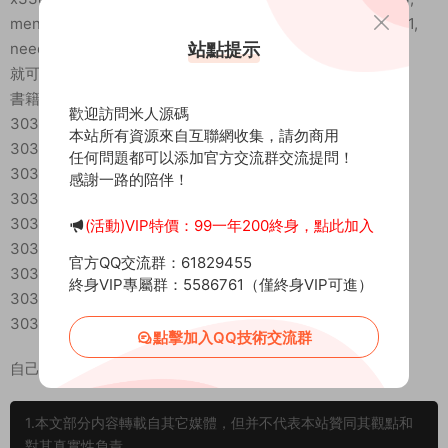
menpaiId = MP_XIAOYAO, needLevel = 35, needXinfa = -1,
站點提示
needXinfaLevel = -1, specialEffectID = 18 }
就可以了。
書籍ID：
歡迎訪問米人源碼
30308026 要訣:倒轉幹坤
本站所有資源來自互聯網收集，請勿商用
30308027 要訣:舉火燒天
任何問題都可以添加官方交流群交流提問！
30308028 要訣:撥草尋蛇
感謝一路的陪伴！
30308029 要訣:空明式
30308030 要訣:九陰毒龍功
(活動)VIP特價：99一年200終身，點此加入
30308031 要訣:化血神毒
官方QQ交流群：61829455
30308032 要訣:商陽劍
終身VIP專屬群：5586761（僅終身VIP可進）
30308033 要訣:天地明滅
30308034 要訣:颠動滄溟
點擊加入QQ技術交流群
自己加到商店文件裏面或者随便那裏！就可以買了
1.本文部分内容轉載自其它媒體，但并不代表本站贊同其觀點和
對其真實性負責。