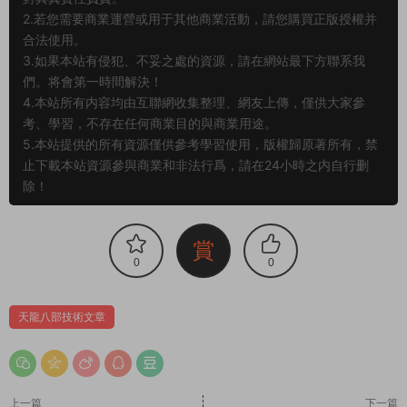
2.若您需要商業運營或用于其他商業活動，請您購買正版授權并
合法使用。
3.如果本站有侵犯、不妥之處的資源，請在網站最下方聯系我
們。将會第一時間解決！
4.本站所有内容均由互聯網收集整理、網友上傳，僅供大家參
考、學習，不存在任何商業目的與商業用途。
5.本站提供的所有資源僅供參考學習使用，版權歸原著所有，禁
止下載本站資源參與商業和非法行爲，請在24小時之内自行删
除！
賞
0
0
天龍八部技術文章
上一篇
下一篇