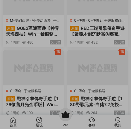
薦
薦
S-三國兵臨天下
·
S-三國兵臨天
J-九州異獸錄
·
手遊服務端
下
·
手遊服務端
·
頁遊服務端
三網H5策略手遊【三
卡牌回合手遊【山海經
原創
原創
國兵臨天下代金券内購七合
異獸錄11賽季全人物代金券
修複版】Linux手工服務端
内購版】Win一鍵服務端+授
5天前
952
30
5天前
409
30
+管理後台+GM授權後台
權GM後台+管理後台+熱更
+簡易安卓客戶端+視頻架設
修改工具+安卓+視頻架設教
薦
薦
教程
程
M-夢幻西遊
·
M-夢幻西遊
·
手遊
C-傳奇
·
C-傳奇2
·
手遊服務端
·
服務端
·
端遊服務端
端遊服務端
GGE2互通西遊【神界
RED三端引擎傳奇手遊
原創
原創
首頁
發現
VIP
客服
我的
天海西柚】Win一鍵服務端
【聚義木劍沉默高仿嘟嘟沉