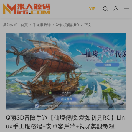
當前位置：
首頁
手遊服務端
X-仙境傳說RO
正文
Q萌3D冒險手遊【仙境傳說.愛如初見RO】Lin
ux手工服務端+安卓客戶端+視頻架設教程