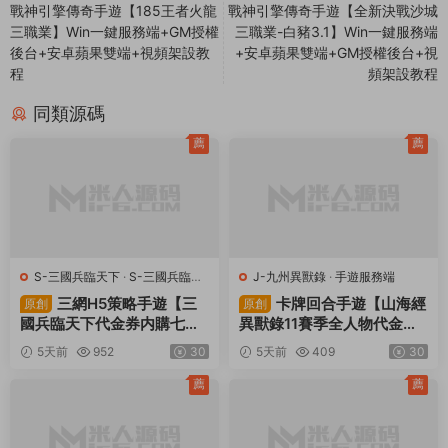
止下載本站資源參與商業和非法行爲，請在24小時之内自行删
除！
賞
1
0
Linux手工端
Q萌3D冒險
仙境傳說RO
安卓客戶端
視頻架設教程
上一篇
下一篇
戰神引擎傳奇手遊【185王者火龍
戰神引擎傳奇手遊【全新決戰沙城
三職業】Win一鍵服務端+GM授權
三職業-白豬3.1】Win一鍵服務端
後台+安卓蘋果雙端+視頻架設教
+安卓蘋果雙端+GM授權後台+視
程
頻架設教程
同類源碼