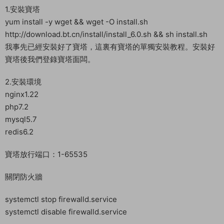
教程介紹
仙境傳說RO手遊 《仙境傳說.愛如初見RO》 架設教程
測試系統：Centos 7.6 64位
測試IP：192.168.2.166 （外網架設和局網架設方法一樣）
首先進入我們官網：MiR6.com 搜索《仙境傳說.愛如初見RO》下
載好服務端，我這裏已事先下載好了
然後進入常用工具分類下載Linux管理工具，并且連接到自己的服
務器。
1.安裝寶塔
yum install -y wget && wget -O install.sh
http://download.bt.cn/install/install_6.0.sh && sh install.sh
我事先已經安裝好了寶塔，這裏有寶塔的單獨安裝教程。安裝好
寶塔後我們登錄寶塔面闆。