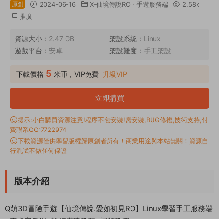
原創
2024-06-16
X-仙境傳說RO
·
手遊服務端
2.58k
推廣
資源大小：
2.47 GB
架設系統：
Linux
遊戲平台：
安卓
架設難度：
手工架設
5
下載價格
米币，VIP免費
升級VIP
立即購買
提示:小白購買資源注意!程序不包安裝!需安裝,BUG修複,技術支持,付
費聯系QQ:7722974
下載資源僅供學習版權歸原創者所有！商業用途與本站無關！資源自
行測試不做任何保證
版本介紹
Q萌3D冒險手遊【仙境傳說.愛如初見RO】Linux學習手工服務端