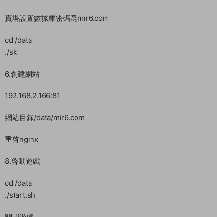
cd /
unzip -o arcj.zip
忘記把服務端剪貼到根目錄了，我們去剪貼下。剪貼到根目錄後
我們在解壓。
4.給權限
chmod 777 -R /data
5.導入數據庫
修改/data/sql/login.sql 内159.75.168.238 的IP爲你服務器公網
IP地址
寶塔設置數據庫密碼爲mir6.com
cd /data
./sk