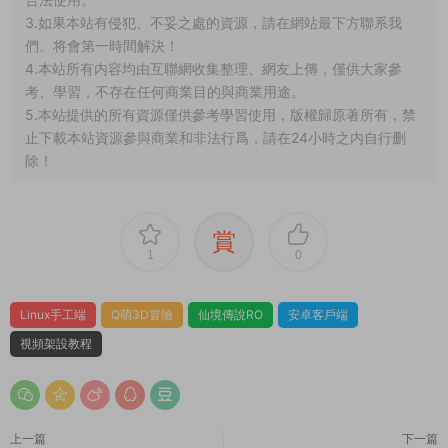
我下載服務端後可以和朋友一起玩耍嗎？
部分服務端程序運行後報錯閃退或其他不正常的
解決方法？
我看到網站上的源碼軟件發布時間已經是很多年
前的了，還有效嗎？可以正常下載嗎？
1.本文部分内容轉載自其它媒體，但并不代表本站贊同其觀點
和對其真實性負責。
2.若您需要商業運營或用于其他商業活動，請您購買正版授權并
合法使用。
3.如果本站有侵犯、不妥之處的資源，請在網站最下方聯系我
們。将會第一時間解決！
4.本站所有内容均由互聯網收集整理、網友上傳，僅供大家參
考、學習，不存在任何商業目的與商業用途。
5.本站提供的所有資源僅供參考學習使用，版權歸原著所有，禁