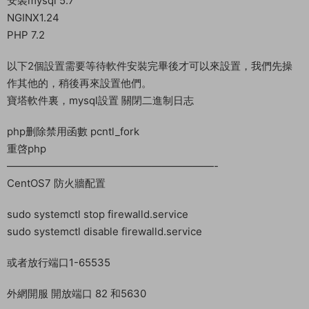
ln -s /home/mir6_xj/conf /home/mir6_xj/bin/conf
ln -s /home/mir6_xj/sprotocols /home/mir6_xj/bin/sprotocols
ln -s /home/mir6_xj/lua /home/mir6_xj/bin/lua
ln -s /home/mir6_xj/sql /home/mir6_xj/bin/sql
——————————————————————-
創建網站 IP端口:82
目錄:www/wwwroot/game
運行目錄/public
——————————————————————-
設置僞靜态
location ~* (runtime|application)/{
return 403;
}
location / {
if (!-e $request_filename){
rewrite ^(.*)$ /index.php?s=$1 last; break;