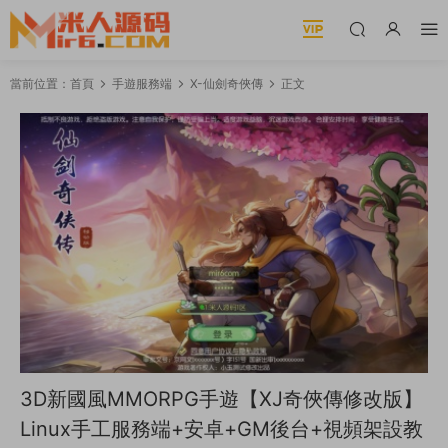
當前位置：
首頁
手遊服務端
X-仙劍奇俠傳
正文
3D新國風MMORPG手遊【XJ奇俠傳修改版】
Linux手工服務端+安卓+GM後台+視頻架設教