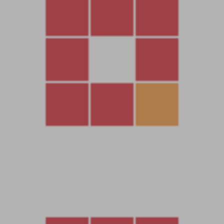
然後進入常用工具分類下載Linux管理工具，并且連接到自己的服
務器。
安裝寶塔
yum install -y wget && wget -O install.sh
https://download.bt.cn/install/install_6.0.sh && sh install.sh
ed8484bec
我事先已經安裝好了寶塔，這裏有單獨的寶塔安裝教程。安裝好
寶塔後我們登錄寶塔面闆。
安裝mysql 5.7
NGINX1.24
PHP 7.2
以下2個設置需要等待軟件安裝完畢後才可以來設置，我們先操
作其他的，稍後再來設置他們。
寶塔軟件裏，mysql設置 關閉二進制日志