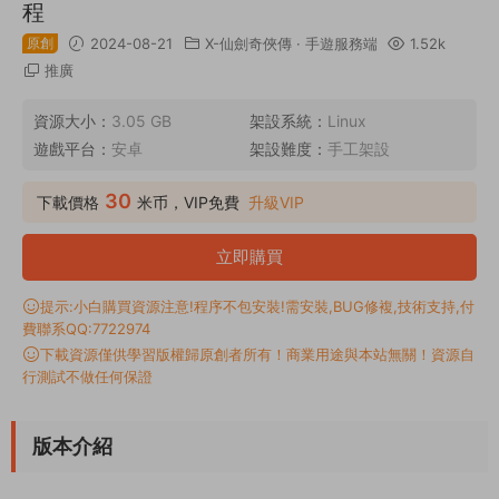
程
原創
2024-08-21
X-仙劍奇俠傳
·
手遊服務端
1.52k
推廣
資源大小：
3.05 GB
架設系統：
Linux
遊戲平台：
安卓
架設難度：
手工架設
30
下載價格
米币，VIP免費
升級VIP
立即購買
提示:小白購買資源注意!程序不包安裝!需安裝,BUG修複,技術支持,付
費聯系QQ:7722974
下載資源僅供學習版權歸原創者所有！商業用途與本站無關！資源自
行測試不做任何保證
版本介紹