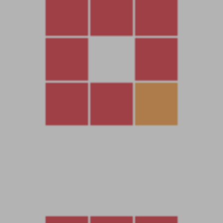
php删除禁用函數 pcntl_fork
重啓php
————————————————————-
CentOS7 防火牆配置
sudo systemctl stop firewalld.service
sudo systemctl disable firewalld.service
或者放行端口1-65535
外網開服 開放端口 82 和5630
———————————————————-
上傳mir6com.zip 到根目錄
解壓
cd /
unzip mir6com.zip
———————————————————-