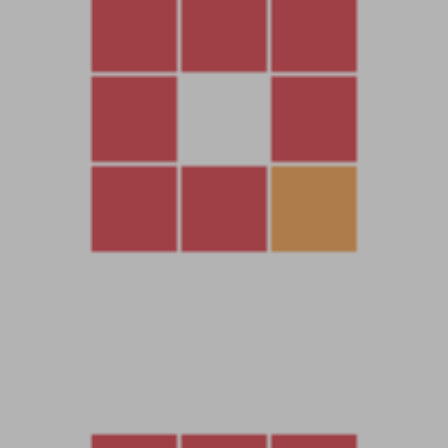
教程介紹
仙劍奇俠傳手遊 《XJ奇俠傳修改版》 Linux架設教程
測試系統：Centos 7.6
測試IP：192.168.2.166 （外網架設和局網架設方法一樣）
首先進入我們官網：MiR6.com 搜索《XJ奇俠傳修改版》下載好
服務端，我這裏已事先下載好了