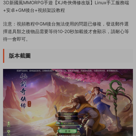
3D新國風MMORPG手遊【XJ奇俠傳修改版】Linux手工服務端
+安卓+GM後台+視頻架設教程
注意：視頻教程中GM後台無法使用的問題已修複，發送郵件選
擇道具類之後物品需要等待10-20秒加載後才會顯示，請耐心等
待一會即可。
版本截圖