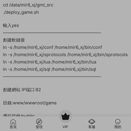
修改完以後若是模拟器玩直接電腦簽名即可
手機上玩必須用安裝NP管理器或MT管理器簽名客戶端v1 v2 v3
不然手機安裝不上
我們這裏演示下MT管理器簽名方式，注意我操作步驟。我需要先
把客戶端和M5管理器下載到本地電腦上來演示。如果你本身就是
本地電腦就不用複制到本地上的操作了。我先去下載MT管理器。
先安裝MT管理器。安裝錯了，安裝成遊戲了。先安裝MT管理
器。新生成的這個客戶端就是我們可以使用的客戶端了，手機上
也可以直接使用，我們把新客戶端安裝到安卓模拟器裏進入遊戲
試試看。
第一次登陸遊戲會自動創建賬号，輸入任意賬号密碼第一次登陸
會自動注冊。
——————————————————————————–
此端有個副有問題不能退出，隻能退遊戲再進 有思路的解決一下
吧
首頁
發現
VIP
客服
我的