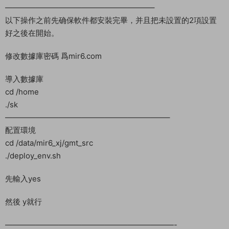
進入可以試試增加虛拟内存。
客戶端修改 192.168.200.129 爲你的服務器IP
使用好壓打開客戶端修改以下路徑文件裏的IP。
\assets\StaticAssets\Lua\Manager\LoginMgr.lua.bytes
此文件需要二進制修改工具來改，我們去下載修改工具。
http://192.168.200.129:82/serverlist.dat
http://192.168.2.166:82///serverlist.dat
修改的時候一定注意對位，如果你的IP不足在:82/後增加一個/補
足就行，少幾位就補幾個/符号，我的IP少2位，那麽我就增加2
個/即可。修改後保存了會多一個.bak的原始文件備份，這個文件
無用，可以删除，然後覆蓋修改好的文件去替換到客戶端裏，别
替換錯了。
後台地址 http://192.168.2.166:82/gm/index
——————————————————————————-
注意 注意 注意 注意 注意 注意 注意