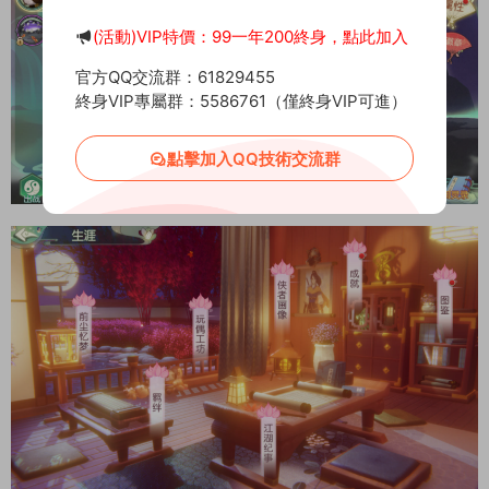
(活動)VIP特價：99一年200終身，點此加入
官方QQ交流群：61829455
終身VIP專屬群：5586761（僅終身VIP可進）
點擊加入QQ技術交流群