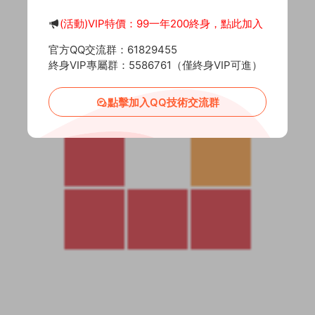
(活動)VIP特價：99一年200終身，點此加入
官方QQ交流群：61829455
終身VIP專屬群：5586761（僅終身VIP可進）
點擊加入QQ技術交流群