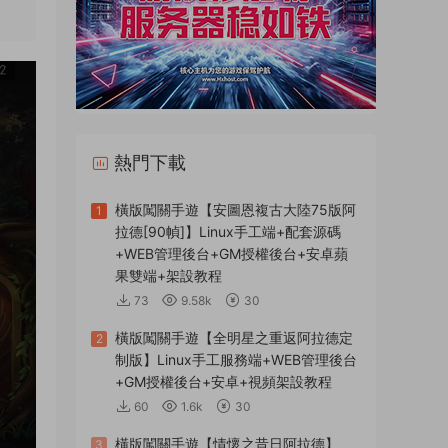
熱門下載
橫版闖關手遊【安圖恩複古大陸75版阿
1
拉德[90幀]】Linux手工端+配套源碼
+WEB管理後台+GM授權後台+安卓蘋
果雙端+架設教程
73
9.58k
30
橫版闖關手遊【全明星之重返阿拉德定
2
制版】Linux手工服務端+WEB管理後台
+GM授權後台+安卓+視頻架設教程
60
1.6k
30
橫版闖關手遊【情懷之昔日阿拉德】
3