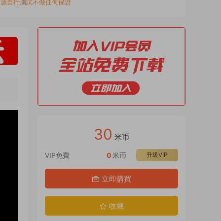
資源自行測試不做任何保證
30
米币
VIP免費
0
米币
升級VIP
立即購買
收藏