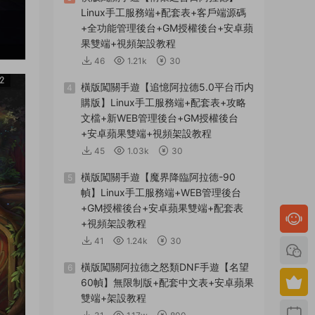
Linux手工服務端+配套表+客戶端源碼
+全功能管理後台+GM授權後台+安卓蘋
果雙端+視頻架設教程
46
1.21k
30
橫版闖關手遊【追憶阿拉德5.0平台币内
4
購版】Linux手工服務端+配套表+攻略
文檔+新WEB管理後台+GM授權後台
+安卓蘋果雙端+視頻架設教程
45
1.03k
30
橫版闖關手遊【魔界降臨阿拉德-90
5
幀】Linux手工服務端+WEB管理後台
+GM授權後台+安卓蘋果雙端+配套表
+視頻架設教程
41
1.24k
30
橫版闖關阿拉德之怒類DNF手遊【名望
6
60幀】無限制版+配套中文表+安卓蘋果
雙端+架設教程