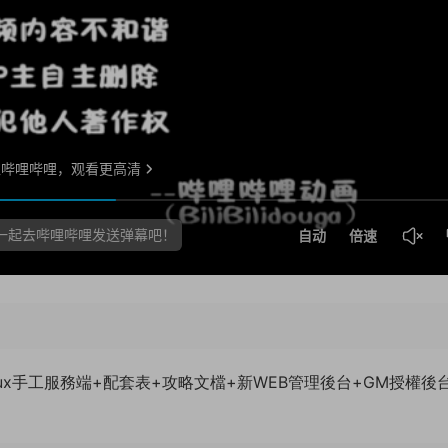
ux手工服務端+配套表+攻略文檔+新WEB管理後台+GM授權後