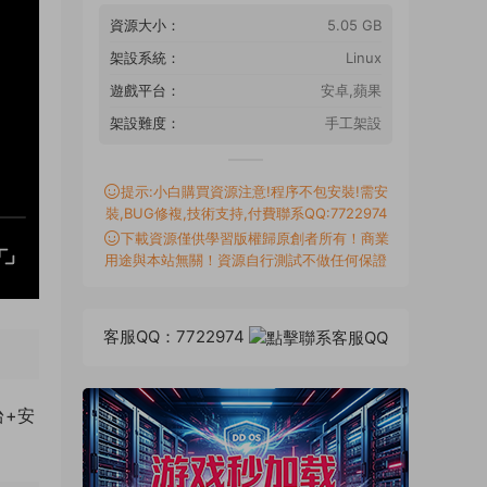
資源大小：
5.05 GB
架設系統：
Linux
遊戲平台：
安卓,蘋果
架設難度：
手工架設
提示:小白購買資源注意!程序不包安裝!需安
裝,BUG修複,技術支持,付費聯系QQ:7722974
下載資源僅供學習版權歸原創者所有！商業
用途與本站無關！資源自行測試不做任何保證
客服QQ：7722974
台+安