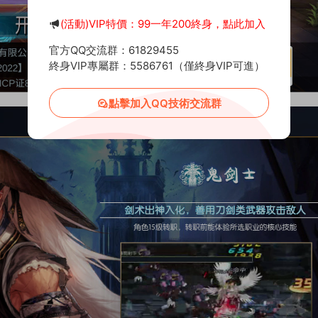
(活動)VIP特價：99一年200終身，點此加入
官方QQ交流群：61829455
終身VIP專屬群：5586761（僅終身VIP可進）
點擊加入QQ技術交流群