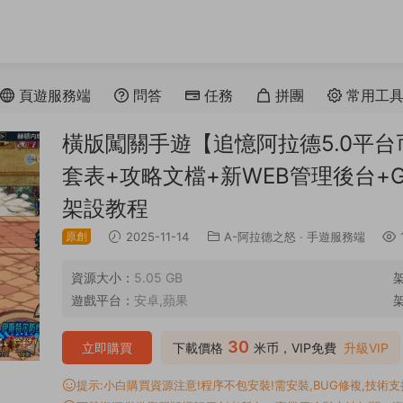
頁遊服務端
問答
任務
拼團
常用工
橫版闖關手遊【追憶阿拉德5.0平台币
套表+攻略文檔+新WEB管理後台+
架設教程
原創
2025-11-14
A-阿拉德之怒
·
手遊服務端
資源大小：
5.05 GB
遊戲平台：
安卓,蘋果
30
立即購買
下載價格
米币，VIP免費
升級VIP
提示:小白購買資源注意!程序不包安裝!需安裝,BUG修複,技術支持,