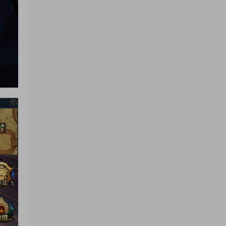
來源：
GGE2互通西遊【神界天海西柚】Win一鍵
服務端+安卓蘋果PC三端+内置GM工具+全套源碼
+視頻架設教程
yhb123123
• 1周前
感謝分享！！！！！！
來源：
三網H5小遊戲【蘑菇戰争沖突】Win一鍵服
務端+Linux手工服務端+視頻架設教程
yhb123123
• 1周前
感謝分享，非常好玩。
來源：
三網H5小遊戲【非正常腦洞】Win一鍵服務
端+Linux手工服務端+視頻架設教程