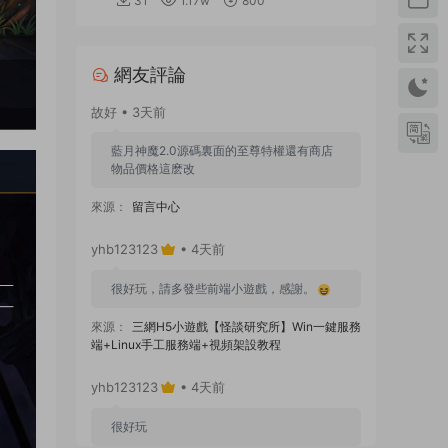
31
1.17w
800
網友評論
故好 • 3天前
藍月神魔2.0源碼裏面的至尊特權還有商店
物品價格這麽改
來源：
留言中心
yhb123123
• 4天前
很好玩，請多發些前端小遊戲，感謝。
來源：
三網H5小遊戲【怪談研究所】Win一鍵服務
端+Linux手工服務端+視頻架設教程
yhb123123
• 4天前
很好玩