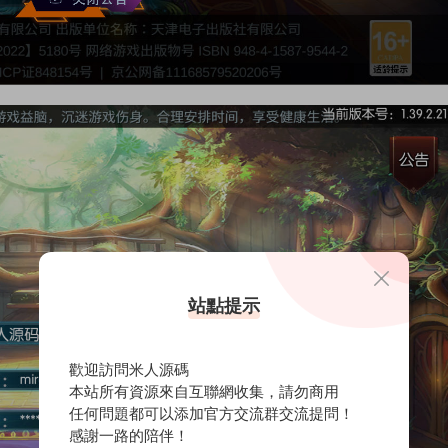
站點提示
歡迎訪問米人源碼
本站所有資源來自互聯網收集，請勿商用
任何問題都可以添加官方交流群交流提問！
感謝一路的陪伴！