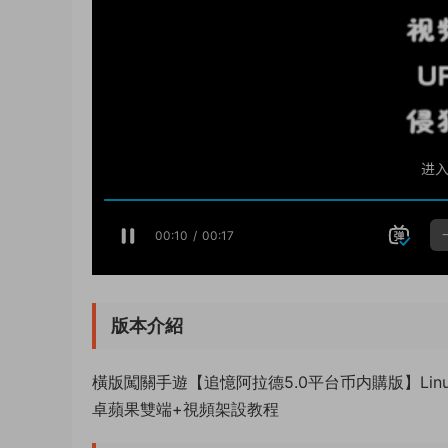
版本介紹
橫版闖關手遊【追憶阿拉德5.0平台币内購版】Lin
卓蘋果雙端+視頻架設教程