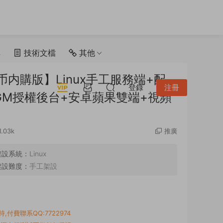
具
技術文檔
其他
内購版】Linux手工服務端+配
登錄
注冊
GM授權後台+安卓蘋果雙端+視頻
1.03k
推廣
架設系統：
Linux
架設難度：
手工架設
付費聯系QQ:7722974