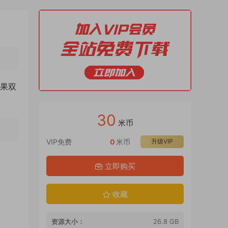
苹果双
30
米币
VIP免费
0
米币
升级VIP
立即购买
收藏
资源大小：
26.8 GB