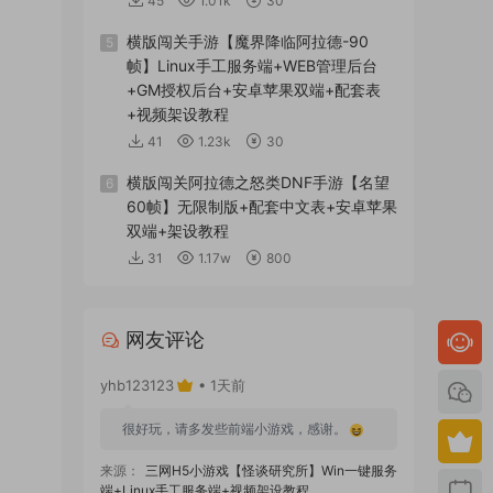
45
1.01k
30
横版闯关手游【魔界降临阿拉德-90
5
帧】Linux手工服务端+WEB管理后台
+GM授权后台+安卓苹果双端+配套表
+视频架设教程
41
1.23k
30
横版闯关阿拉德之怒类DNF手游【名望
6
60帧】无限制版+配套中文表+安卓苹果
双端+架设教程
31
1.17w
800
网友评论
yhb123123
• 1天前
很好玩，请多发些前端小游戏，感谢。
来源：
三网H5小游戏【怪谈研究所】Win一键服务
端+Linux手工服务端+视频架设教程