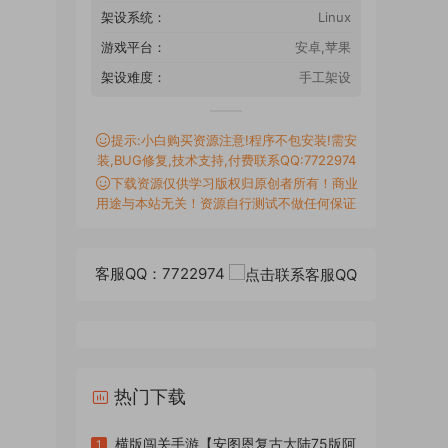
架设系统：
Linux
游戏平台：
安卓,苹果
架设难度：
手工架设
提示:小白购买资源注意!程序不包安装!需安
装,BUG修复,技术支持,付费联系QQ:7722974
下载资源仅供学习版权归原创者所有！商业
用途与本站无关！资源自行测试不做任何保证
客服QQ：7722974
热门下载
横版闯关手游【安图恩复古大陆75版阿
1