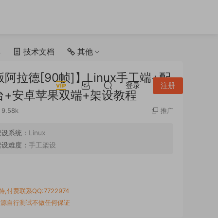
具
技术文档
其他
拉德[90帧]】Linux手工端+配
登录
注册
台+安卓苹果双端+架设教程
9.58k
推广
架设系统：
Linux
架设难度：
手工架设
付费联系QQ:7722974
资源自行测试不做任何保证