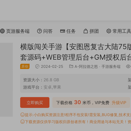
页游服务端
问答
任务
拼团
常用工
横版闯关手游【安图恩复古大陆75版阿
套源码+WEB管理后台+GM授权后
原创
2024-02-25
A-阿拉德之怒
·
手游服务端
资源大小：
26.8 GB
游戏平台：
安卓,苹果
30
立即购买
下载价格
米币，VIP免费
升级VIP
提示:小白购买资源注意!程序不包安装!需安装,BUG修复,技术支持,
下载资源仅供学习版权归原创者所有！商业用途与本站无关！