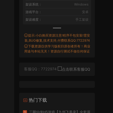
架设系统：
Windows
游戏平台：
安卓
架设难度：
手工架设
提示:小白购买资源注意!程序不包安装!需安
装,BUG修复,技术支持,付费联系QQ:7722974
下载资源仅供学习版权归原创者所有！商业
用途与本站无关！资源自行测试不做任何保证
客服QQ：7722974
热门下载
三网仙侠H5游戏【九州飞凰录】全套源
1