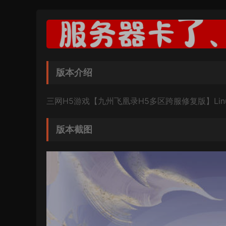
版本介绍
三网H5游戏【九州飞凰录H5多区跨服修复版】Li
版本截图