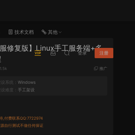
具
技术文档
其他
服修复版】Linux手工服务端+多
登录
注册
程
1.5k
推广
架设系统：
Windows
架设难度：
手工架设
付费联系QQ:7722974
资源自行测试不做任何保证