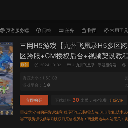
页游服务端
问答
任务
拼团
常用工
三网H5游戏【九州飞凰录H5多区跨
区跨服+GM授权后台+视频架设教
原创
2024-10-02
J-九州飞凰录
·
手游服务端
资源大小：
1.53 GB
游戏平台：
安卓
30
立即购买
下载价格
米币，VIP免费
升级VIP
提示:小白购买资源注意!程序不包安装!需安装,BUG修复,技术支持,
下载资源仅供学习版权归原创者所有！商业用途与本站无关！