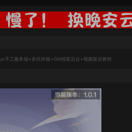
nux手工服务端+多区跨服+GM授权后台+视频架设教程