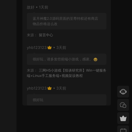
故好 • 1天前
蓝月神魔2.0源码里面的至尊特权还有商店
物品价格这么改
来源：
留言中心
yhb123123
• 3天前
很好玩，请多发些前端小游戏，感谢。
来源：
三网H5小游戏【怪谈研究所】Win一键服务
端+Linux手工服务端+视频架设教程
yhb123123
• 3天前
很好玩
来源：
GGE2互通西游【神界天海西柚】Win一键
服务端+安卓苹果PC三端+内置GM工具+全套源码
+视频架设教程