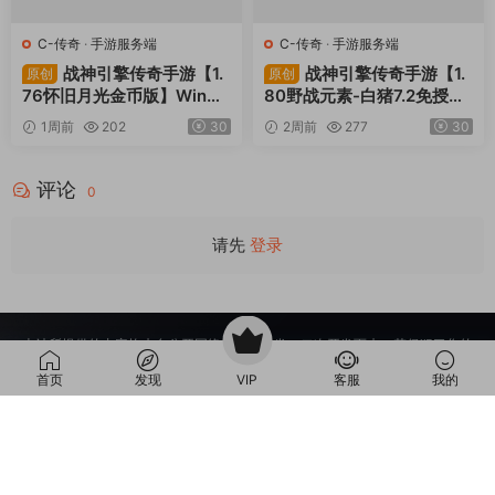
C-传奇
·
手游服务端
C-传奇
·
手游服务端
战神引擎传奇手游【1.
战神引擎传奇手游【1.
原创
原创
76怀旧月光金币版】Win一
80野战元素-白猪7.2免授
键服务端+安卓苹果双端+G
权】Win一键服务端+安卓+
1周前
202
30
2周前
277
30
M授权物品后台+视频架设教
GM授权物品后台+视频架设
程
教程
评论
0
请先
登录
本站所提供的内容均来自公开网络收集、转发、二次开发而来，若侵犯了您的
合法权益，请来信通知我们，我们会及时删除，给您带来的不便，我们深表歉
首页
发现
VIP
客服
我的
意。
下载用户仅供学习交流，若使用商业用途，请购买正版授权，否则产生的一切
后果将由下载用户自行承担。
Copyright © 2012-2025
MiR6.COM
All Rights Reserved
网站地图
投诉邮箱：
Mail@Mir6.com
蜀ICP备2022016462号-2