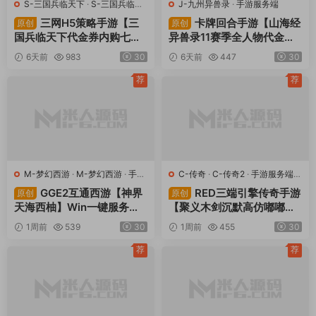
S-三国兵临天下
·
S-三国兵临天
J-九州异兽录
·
手游服务端
下
·
手游服务端
·
页游服务端
三网H5策略手游【三
卡牌回合手游【山海经
原创
原创
国兵临天下代金券内购七合
异兽录11赛季全人物代金券
修复版】Linux手工服务端
内购版】Win一键服务端+授
6天前
983
30
6天前
447
30
+管理后台+GM授权后台
权GM后台+管理后台+热更
+简易安卓客户端+视频架设
修改工具+安卓+视频架设教
荐
荐
教程
程
M-梦幻西游
·
M-梦幻西游
·
手游
C-传奇
·
C-传奇2
·
手游服务端
·
服务端
·
端游服务端
端游服务端
GGE2互通西游【神界
RED三端引擎传奇手游
原创
原创
天海西柚】Win一键服务端
【聚义木剑沉默高仿嘟嘟沉
+安卓苹果PC三端+内置GM
默】Win一键服务端+安卓苹
1周前
539
30
1周前
455
30
工具+全套源码+视频架设教
果PC三端+视频架设教程
程
荐
荐