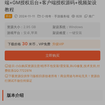
端+GM授权后台+客户端授权源码+视频架设
教程
原创
2024-11-11
C-传奇
·
手游服务端
828
推广
资源大小：
2.95 GB
架设系统：
Windows
游戏平台：
安卓,苹果
架设难度：
一键安装
30
下载价格
米币，VIP免费
升级VIP
立即购买
提示:小白购买资源注意!程序不包安装!需安装,BUG修复,技术支持,付
费联系QQ:7722974
下载资源仅供学习版权归原创者所有！商业用途与本站无关！资源自
行测试不做任何保证
版本介绍