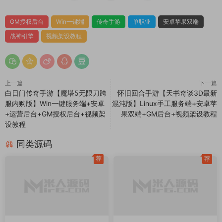
GM授权后台
Win一键端
传奇手游
单职业
安卓苹果双端
战神引擎
视频架设教程
上一篇
下一篇
白日门传奇手游【魔塔5无限刀跨
怀旧回合手游【天书奇谈3D最新
服内购版】Win一键服务端+安卓
混沌版】Linux手工服务端+安卓苹
+运营后台+GM授权后台+视频架
果双端+GM后台+视频架设教程
设教程
同类源码
荐
荐