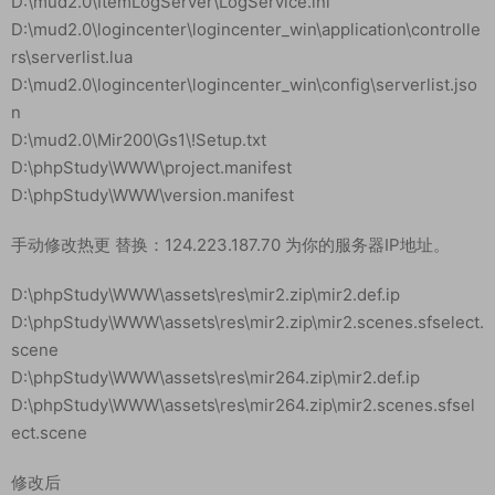
3.复制 windowns 文件夹到C盘根目录
修改服务端文件里面的IP 替换：124.223.187.70 为你的服务器IP
地址。
运行【0-一键打开所有修改的文件】
以下是具体文件路径：
D:\mud2.0\DBServer\DBService.ini
D:\mud2.0\GateServer\GameGate\MirGate.ini
D:\mud2.0\GateServer\logingate\LoginGate.ini
D:\mud2.0\ItemLogServer\LogService.ini
D:\mud2.0\logincenter\logincenter_win\application\controlle
rs\serverlist.lua
D:\mud2.0\logincenter\logincenter_win\config\serverlist.jso
n
D:\mud2.0\Mir200\Gs1\!Setup.txt
D:\phpStudy\WWW\project.manifest