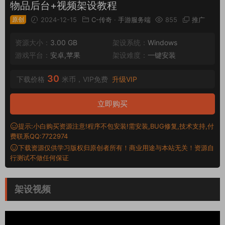
物品后台+视频架设教程
原创
2024-12-15
C-传奇
·
手游服务端
855
推广
资源大小：
3.00 GB
架设系统：
Windows
游戏平台：
安卓,苹果
架设难度：
一键安装
30
下载价格
米币，VIP免费
升级VIP
立即购买
提示:小白购买资源注意!程序不包安装!需安装,BUG修复,技术支持,付
费联系QQ:7722974
下载资源仅供学习版权归原创者所有！商业用途与本站无关！资源自
行测试不做任何保证
架设视频