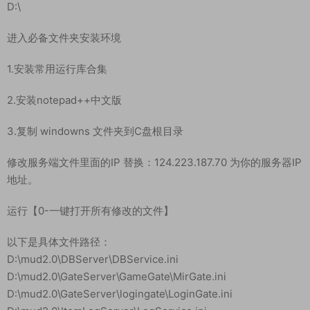
战神引擎传奇手游 《独家制作斗神七大陆-白猪3》 WIN 搭建教
程
测试系统：windows server 2019
测试IP：192.168.2.166 （外网架设和局网架设方法一样）
首先进入我们官网：MiR6.com 搜索《独家制作斗神七大陆-白猪
3》下载好服务端，我这里已事先下载好了
解压服务端到D盘根目录：
D:\
进入必备文件夹安装环境
1.安装常用运行库合集
2.安装notepad++中文版