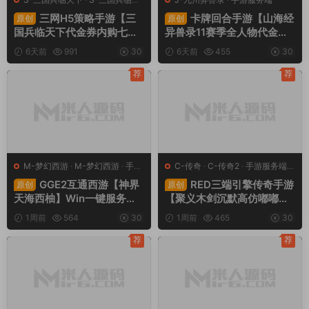
下
·
手游服务端
·
页游服务端
三网H5策略手游【三
卡牌回合手游【山海经
原创
原创
国兵临天下代金券内购七合
异兽录11赛季全人物代金券
修复版】Linux手工服务端
内购版】Win一键服务端+授
6天前
991
30
6天前
455
30
+管理后台+GM授权后台
权GM后台+管理后台+热更
+简易安卓客户端+视频架设
修改工具+安卓+视频架设教
荐
荐
教程
程
M-梦幻西游
·
M-梦幻西游
·
手游
C-传奇
·
C-传奇2
·
手游服务端
·
服务端
·
端游服务端
端游服务端
GGE2互通西游【神界
RED三端引擎传奇手游
原创
原创
天海西柚】Win一键服务端
【聚义木剑沉默高仿嘟嘟沉
+安卓苹果PC三端+内置GM
默】Win一键服务端+安卓苹
1周前
564
30
1周前
465
30
工具+全套源码+视频架设教
果PC三端+视频架设教程
程
荐
荐