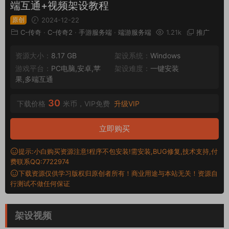
端互通+视频架设教程
原创
2024-12-22
C-传奇
·
C-传奇2
·
手游服务端
·
端游服务端
1.21k
推广
资源大小：
8.17 GB
架设系统：
Windows
游戏平台：
PC电脑,安卓,苹
架设难度：
一键安装
果,多端互通
30
下载价格
米币，VIP免费
升级VIP
立即购买
提示:小白购买资源注意!程序不包安装!需安装,BUG修复,技术支持,付
费联系QQ:7722974
下载资源仅供学习版权归原创者所有！商业用途与本站无关！资源自
行测试不做任何保证
架设视频