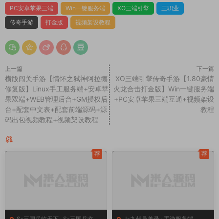
PC安卓苹果三端
Win一键服务端
XO三端引擎
三职业
传奇手游
打金版
视频架设教程
上一篇
下一篇
横版闯关手游【情怀之弑神阿拉德
XO三端引擎传奇手游【1.80豪情
修复版】Linux手工服务端+安卓苹
火龙合击打金版】Win一键服务端
果双端+WEB管理后台+GM授权后
+PC安卓苹果三端互通+视频架设
台+配套中文表+配套前端源码+源
教程
码出包视频教程+视频架设教程
同类源码
荐
荐
S-三国兵临天下
·
S-三国兵临天
J-九州异兽录
·
手游服务端