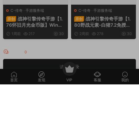
C-传奇
·
手游服务端
C-传奇
·
手游服务端
战神引擎传奇手游【1.
战神引擎传奇手游【1.
原创
原创
76怀旧月光金币版】Win一
80野战元素-白猪7.2免授
键服务端+安卓苹果双端+G
权】Win一键服务端+安卓+
1周前
217
30
2周前
278
30
M授权物品后台+视频架设教
GM授权物品后台+视频架设
程
教程
评论
0
请先
登录
首页
发现
VIP
客服
我的
本站所提供的内容均来自公开网络收集、转发、二次开发而来，若侵犯了您的
合法权益，请来信通知我们，我们会及时删除，给您带来的不便，我们深表歉
意。
下载用户仅供学习交流，若使用商业用途，请购买正版授权，否则产生的一切
后果将由下载用户自行承担。
Copyright © 2012-2025
MiR6.COM
All Rights Reserved
网站地图
投诉邮箱：
Mail@Mir6.com
蜀ICP备2022016462号-2