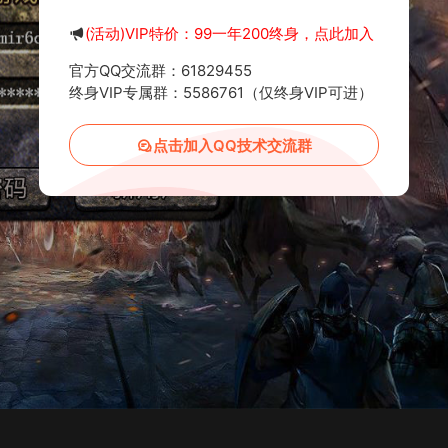
(活动)VIP特价：99一年200终身，点此加入
官方QQ交流群：61829455
终身VIP专属群：5586761（仅终身VIP可进）
点击加入QQ技术交流群