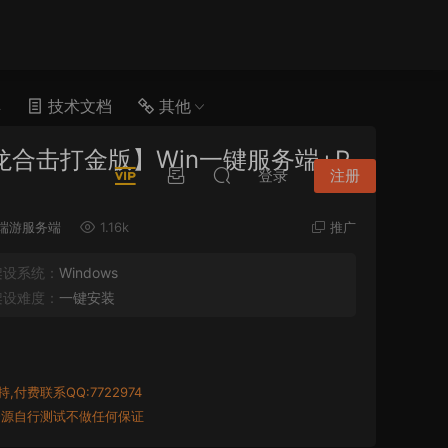
具
技术文档
其他
龙合击打金版】Win一键服务端+P
登录
注册
端游服务端
1.16k
推广
架设系统：
Windows
架设难度：
一键安装
付费联系QQ:7722974
资源自行测试不做任何保证