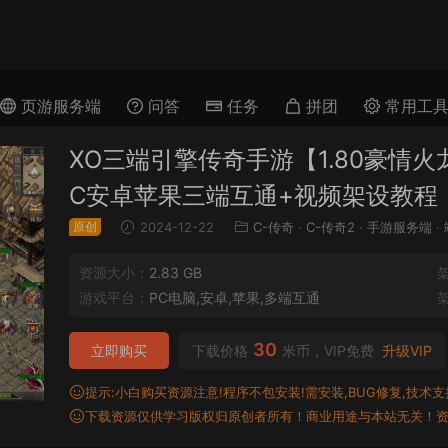
页游服务端
问答
任务
拼团
常用工
XO三端引擎传奇手游【1.80豪情火
C安卓苹果三端互通+视频架设教程
原创
2024-12-22
C-传奇
·
C-传奇2
·
手游服务端
·
资源大小：
2.83 GB
游戏平台：
PC电脑,安卓,苹果,多端互通
30
立即购买
下载价格
米币，VIP免费
升级VIP
提示:小白购买资源注意!程序不包安装!需安装,BUG修复,技术支持,
下载资源仅供学习版权归原创者所有！商业用途与本站无关！