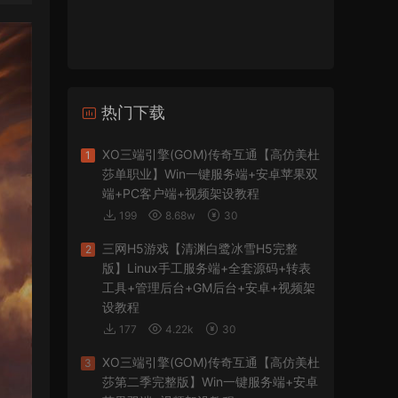
热门下载
XO三端引擎(GOM)传奇互通【高仿美杜
1
莎单职业】Win一键服务端+安卓苹果双
端+PC客户端+视频架设教程
199
8.68w
30
三网H5游戏【清渊白鹭冰雪H5完整
2
版】Linux手工服务端+全套源码+转表
工具+管理后台+GM后台+安卓+视频架
设教程
177
4.22k
30
XO三端引擎(GOM)传奇互通【高仿美杜
3
莎第二季完整版】Win一键服务端+安卓