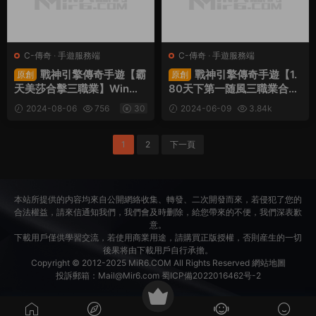
C-傳奇
·
手遊服務端
C-傳奇
·
手遊服務端
戰神引擎傳奇手遊【霸
戰神引擎傳奇手遊【1.
原創
原創
天美莎合擊三職業】Win一
80天下第一随風三職業合擊
鍵服務端+安卓蘋果雙端+G
版】Win一鍵服務端+安卓蘋
2024-08-06
756
30
2024-06-09
3.84k
M授權物品後台+視頻架設教
果雙端+GM授權物品後台
30
程
+視頻架設教程
1
2
下一頁
本站所提供的内容均來自公開網絡收集、轉發、二次開發而來，若侵犯了您的
合法權益，請來信通知我們，我們會及時删除，給您帶來的不便，我們深表歉
意。
下載用戶僅供學習交流，若使用商業用途，請購買正版授權，否則産生的一切
後果将由下載用戶自行承擔。
Copyright © 2012-2025
MiR6.COM
All Rights Reserved
網站地圖
投訴郵箱：
Mail@Mir6.com
蜀ICP備2022016462号-2