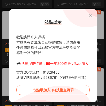
n一鍵服務端+PC安卓蘋果
一鍵服務端+PC安卓蘋果三
2025-06-27
737
30
2025-06-24
775
30
三端+加密工具+視頻架設教
端+加密工具+視頻架設教程
程
薦
薦
站點提示
歡迎訪問米人源碼
本站所有資源來自互聯網收集，請勿商用
C-傳奇
·
C-傳奇2
·
手遊服務端
·
C-傳奇
·
C-傳奇2
·
手遊服務端
·
任何問題都可以添加官方交流群交流提問！
端遊服務端
端遊服務端
XO三端引擎傳奇手遊
XO三端引擎傳奇互通
原創
原創
感謝一路的陪伴！
【1.80龍騰盛世合擊】Win
【1.80大聖極品星王合擊】
一鍵服務端+PC安卓蘋果三
Win一鍵服務端+PC安卓蘋
2025-06-23
732
30
2025-06-10
931
30
(活動)VIP特價：99一年200終身，點此加入
端+加密工具+視頻架設教程
果三端+加密工具+視頻架設
教程
薦
薦
官方QQ交流群：61829455
終身VIP專屬群：5586761（僅終身VIP可進）
點擊加入QQ技術交流群
C-傳奇
·
手遊服務端
C-傳奇
·
C-傳奇2
·
手遊服務端
·
端遊服務端