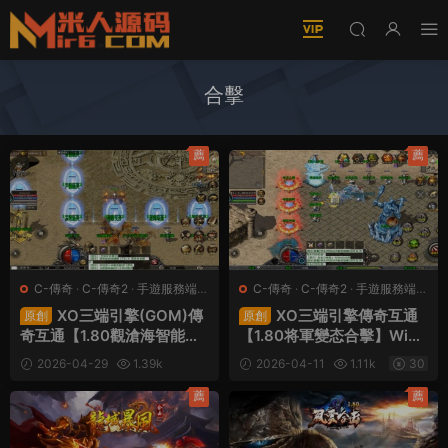
合擊
薦
薦
C-傳奇
·
C-傳奇2
·
手遊服務端
·
C-傳奇
·
C-傳奇2
·
手遊服務端
·
端遊服務端
端遊服務端
XO三端引擎(GOM)傳
XO三端引擎傳奇互通
原創
原創
奇互通【1.80觀滄海智能假
【1.80将軍變态合擊】Win
人合擊版】Win一鍵服務端
一鍵服務端+PC安卓蘋果三
2026-04-29
1.39k
2026-04-11
1.11k
30
+安卓蘋果雙端+視頻架設教
端+加密工具+視頻架設教程
30
程
薦
薦