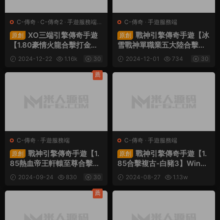
C-傳奇
·
C-傳奇2
·
手遊服務端
·
C-傳奇
·
手遊服務端
端遊服務端
XO三端引擎傳奇手遊
戰神引擎傳奇手遊【冰
原創
原創
【1.80豪情火龍合擊打金
雪戰神單職業五大陸合擊
版】Win一鍵服務端+PC安
版】Win一鍵服務端+安卓蘋
2024-12-22
1.16k
30
2024-12-01
734
30
卓蘋果三端互通+視頻架設
果雙端+GM後台+視頻架設
教程
教程
薦
C-傳奇
·
手遊服務端
C-傳奇
·
手遊服務端
戰神引擎傳奇手遊【1.
戰神引擎傳奇手遊【1.
原創
原創
85熱血帝王軒轅至尊合擊微
85合擊複古-白豬3】Win一
變第2版】Win一鍵服務端
鍵服務端+安卓蘋果雙端+G
2024-09-24
830
30
2024-08-27
1.13w
+安卓蘋果雙端+視頻架設教
M後台+視頻架設教程
30
程
薦