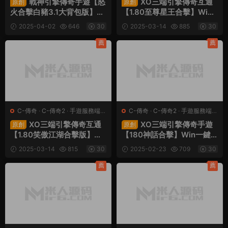
戰神引擎傳奇手遊【怒
XO三端引擎傳奇互通
原創
原創
火合擊白豬3.1大背包版】Wi
【1.80至尊星王合擊】Win
n一鍵服務端+安卓蘋果雙端
一鍵服務端+PC安卓蘋果三
2025-04-02
646
30
2025-03-14
885
30
+GM授權物品後台+視頻架
端+加密工具+視頻架設教程
設教程
薦
薦
C-傳奇
·
C-傳奇2
·
手遊服務端
·
C-傳奇
·
C-傳奇2
·
手遊服務端
·
端遊服務端
端遊服務端
XO三端引擎傳奇互通
XO三端引擎傳奇手遊
原創
原創
【1.80笑傲江湖合擊版】Wi
【180神話合擊】Win一鍵
n一鍵服務端+PC安卓蘋果
服務端+PC安卓蘋果三端
2025-03-14
815
30
2025-02-23
709
30
三端+加密工具+視頻架設教
+加密工具+視頻架設工具
程
薦
薦