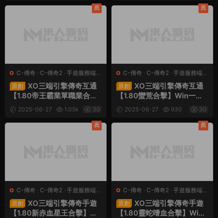
程
薦
薦
C-傳奇
·
C-傳奇2
·
手遊服務端
·
C-傳奇
·
C-傳奇2
·
手遊服務端
·
端遊服務端
端遊服務端
XO三端引擎傳奇互通
XO三端引擎傳奇互通
原創
原創
【1.80帝王霸業單職業合擊
【1.80蠻荒合擊】Win一鍵
版】Win一鍵服務端+PC安
服務端+PC安卓蘋果三端
2025-06-27
1.05k
30
2025-06-27
930
30
卓蘋果三端+加密工具+視頻
+加密工具+視頻架設教程
架設教程
薦
薦
C-傳奇
·
C-傳奇2
·
手遊服務端
·
C-傳奇
·
C-傳奇2
·
手遊服務端
·
端遊服務端
端遊服務端
XO三端引擎傳奇手遊
XO三端引擎傳奇手遊
原創
原創
【1.80新赤血星王合擊】Wi
【1.80靈蛇嗜血合擊】Win