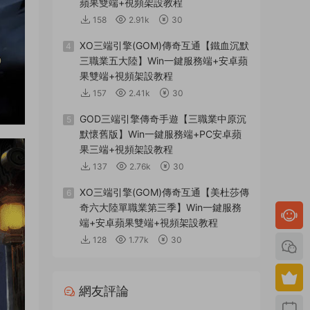
蘋果雙端+視頻架設教程
158
2.91k
30
XO三端引擎(GOM)傳奇互通【鐵血沉默
4
三職業五大陸】Win一鍵服務端+安卓蘋
果雙端+視頻架設教程
157
2.41k
30
GOD三端引擎傳奇手遊【三職業中原沉
5
默懷舊版】Win一鍵服務端+PC安卓蘋
果三端+視頻架設教程
137
2.76k
30
XO三端引擎(GOM)傳奇互通【美杜莎傳
6
奇六大陸單職業第三季】Win一鍵服務
端+安卓蘋果雙端+視頻架設教程
128
1.77k
30
網友評論