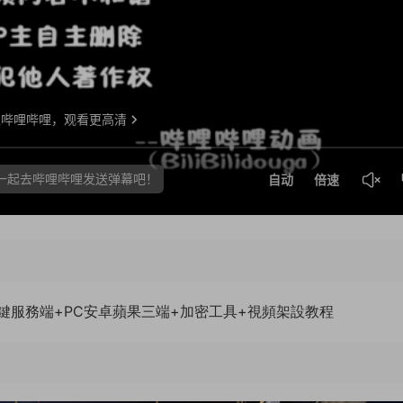
n一鍵服務端+PC安卓蘋果三端+加密工具+視頻架設教程