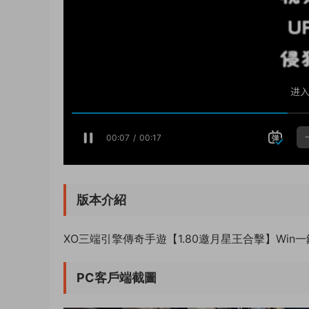
版本介紹
XO三端引擎傳奇手遊【1.80邀月星王合擊】Wi
PC客戶端截圖