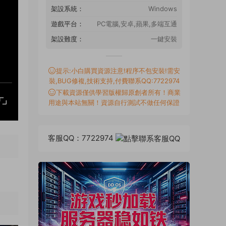
架設系統：
Windows
遊戲平台：
PC電腦,安卓,蘋果,多端互通
架設難度：
一鍵安裝
提示:小白購買資源注意!程序不包安裝!需安
裝,BUG修複,技術支持,付費聯系QQ:7722974
下載資源僅供學習版權歸原創者所有！商業
用途與本站無關！資源自行測試不做任何保證
客服QQ：7722974