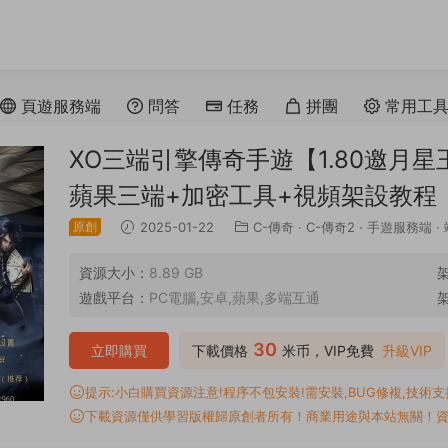
頁遊服務端
問答
任務
拼團
常用工
XO三端引擎傳奇手遊【1.80邀月星
蘋果三端+加密工具+視頻架設教程
原創
2025-01-22
C-傳奇
·
C-傳奇2
·
手遊服務端
·
資源大小：
8.89 GB
遊戲平台：
PC電腦,安卓,蘋果,多端互通
30
立即購買
下載價格
米币，VIP免費
升級VIP
提示:小白購買資源注意!程序不包安裝!需安裝,BUG修複,技術支持,
下載資源僅供學習版權歸原創者所有！商業用途與本站無關！