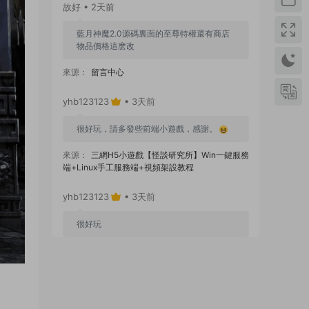
故好 • 2天前
藍月神魔2.0源碼裏面的至尊特權還有商店
物品價格這麽改
來源：
留言中心
yhb123123
• 3天前
很好玩，請多發些前端小遊戲，感謝。
來源：
三網H5小遊戲【怪談研究所】Win一鍵服務
端+Linux手工服務端+視頻架設教程
yhb123123
• 3天前
很好玩
來源：
GGE2互通西遊【神界天海西柚】Win一鍵
服務端+安卓蘋果PC三端+内置GM工具+全套源碼
+視頻架設教程
yhb123123
• 7天前