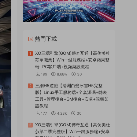
熱門下載
XO三端引擎(GOM)傳奇互通【高仿美杜
1
莎單職業】Win一鍵服務端+安卓蘋果雙
端+PC客戶端+視頻架設教程
199
8.68w
30
三網H5遊戲【清淵白鹭冰雪H5完整
2
版】Linux手工服務端+全套源碼+轉表
工具+管理後台+GM後台+安卓+視頻架
設教程
177
4.23k
30
XO三端引擎(GOM)傳奇互通【高仿美杜
3
莎第二季完整版】Win一鍵服務端+安卓