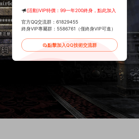
(活動)VIP特價：99一年200終身，點此加入
官方QQ交流群：61829455
終身VIP專屬群：5586761（僅終身VIP可進）
點擊加入QQ技術交流群