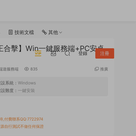
具
技術文檔
其他
王合擊】Win一鍵服務端+PC安卓
登錄
注冊
端遊服務端
835
推廣
架設系統：
Windows
架設難度：
一鍵安裝
付費聯系QQ:7722974
資源自行測試不做任何保證