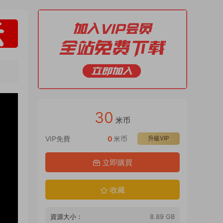
30
米币
VIP免費
0
米币
升級VIP
立即購買
收藏
資源大小：
8.89 GB