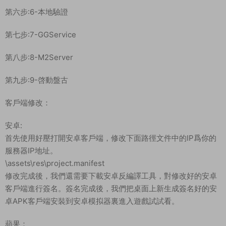
第六步:6-本地驗證
第七步:7-GGService
第八步:8-M2Server
第九步:9-啓動盤古
客戶端修改：
安卓:
首先使用好壓打開安卓客戶端，修改下面路徑文件中的IP爲你的
服務器IP地址。
\assets\res\project.manifest
修改完成後，我們還需要下載安卓反編譯工具，對修改好的安卓
客戶端進行簽名。簽名完成後，我們把桌面上新生成簽名好的安
卓APK客戶端安裝到安卓模拟器裏進入遊戲試試看。
蘋果：