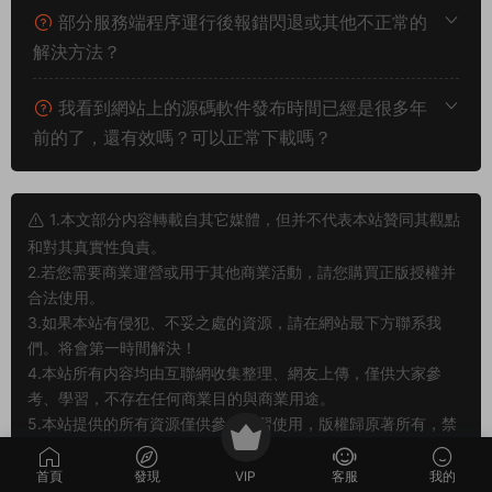
部分服務端程序運行後報錯閃退或其他不正常的
解決方法？
我看到網站上的源碼軟件發布時間已經是很多年
前的了，還有效嗎？可以正常下載嗎？
1.本文部分内容轉載自其它媒體，但并不代表本站贊同其觀點
和對其真實性負責。
2.若您需要商業運營或用于其他商業活動，請您購買正版授權并
合法使用。
3.如果本站有侵犯、不妥之處的資源，請在網站最下方聯系我
們。将會第一時間解決！
4.本站所有内容均由互聯網收集整理、網友上傳，僅供大家參
考、學習，不存在任何商業目的與商業用途。
5.本站提供的所有資源僅供參考學習使用，版權歸原著所有，禁
止下載本站資源參與商業和非法行爲，請在24小時之内自行删
除！
首頁
發現
VIP
客服
我的