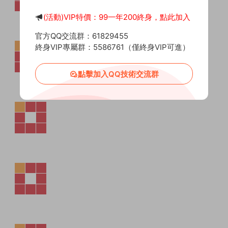
(活動)VIP特價：99一年200終身，點此加入
官方QQ交流群：61829455
終身VIP專屬群：5586761（僅終身VIP可進）
點擊加入QQ技術交流群