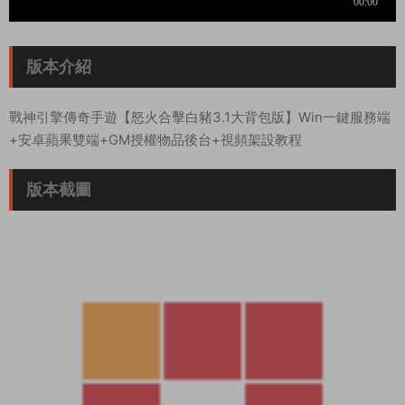
版本介紹
戰神引擎傳奇手遊【怒火合擊白豬3.1大背包版】Win一鍵服務端
+安卓蘋果雙端+GM授權物品後台+視頻架設教程
版本截圖