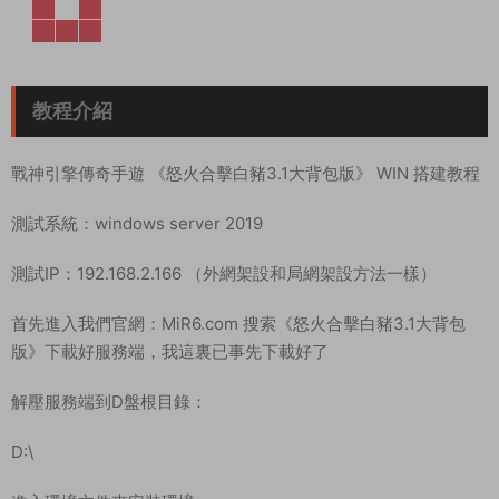
教程介紹
戰神引擎傳奇手遊 《怒火合擊白豬3.1大背包版》 WIN 搭建教程
測試系統：windows server 2019
測試IP：192.168.2.166 （外網架設和局網架設方法一樣）
首先進入我們官網：MiR6.com 搜索《怒火合擊白豬3.1大背包
版》下載好服務端，我這裏已事先下載好了
解壓服務端到D盤根目錄：
D:\