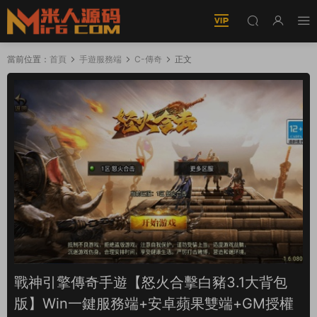
當前位置：
首頁
手遊服務端
C-傳奇
正文
戰神引擎傳奇手遊【怒火合擊白豬3.1大背包
版】Win一鍵服務端+安卓蘋果雙端+GM授權