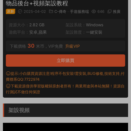
物品後台+視頻架設教程
原創
2025-04-02
C-傳奇
·
手遊服務端
646
推廣
資源大小：
2.82 GB
架設系統：
Windows
遊戲平台：
安卓,蘋果
架設難度：
一鍵安裝
30
下載價格
米币，VIP免費
升級VIP
立即購買
提示:小白購買資源注意!程序不包安裝!需安裝,BUG修複,技術支持,付
費聯系QQ:7722974
下載資源僅供學習版權歸原創者所有！商業用途與本站無關！資源自
行測試不做任何保證
架設視頻