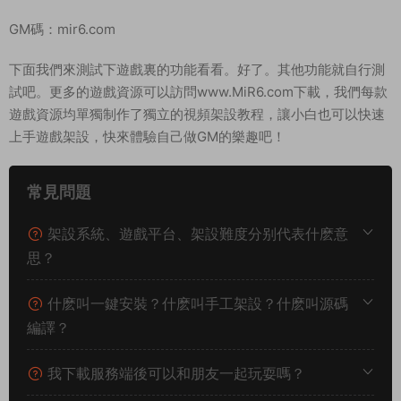
GM碼：mir6.com
下面我們來測試下遊戲裏的功能看看。好了。其他功能就自行測
試吧。更多的遊戲資源可以訪問www.MiR6.com下載，我們每款
遊戲資源均單獨制作了獨立的視頻架設教程，讓小白也可以快速
上手遊戲架設，快來體驗自己做GM的樂趣吧！
常見問題
架設系統、遊戲平台、架設難度分别代表什麽意
思？
什麽叫一鍵安裝？什麽叫手工架設？什麽叫源碼
編譯？
我下載服務端後可以和朋友一起玩耍嗎？