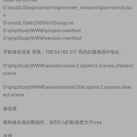
D:\mud2.0\logincenter\logincenter_win\config\serverlist.jso
n
D:\mud2.0\Mir200\Gs1\!Setup.txt
D:\phpStudy\WWW\project.manifest
D:\phpStudy\WWW\version.manifest
手動修改熱更 替換：106.54.165.217 爲你的服務器IP地址。
D:\phpStudy\WWW\assets\res\mir2.zip\mir2.scenes.sfselect.
scene
D:\phpStudy\WWW\assets\res\mir264.zip\mir2.scenes.sfsel
ect.scene
修改後
複制修改過的壓縮包，放到D:\必備\熱更文件\res
使用