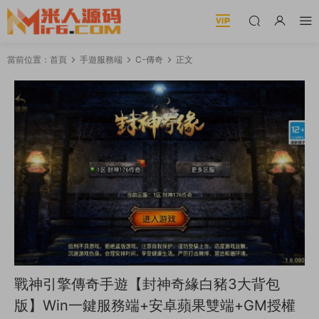
當前位置：
首頁
手遊服務端
C-傳奇
正文
戰神引擎傳奇手遊【封神奇緣白豬3大背包
版】Win一鍵服務端+安卓蘋果雙端+GM授權