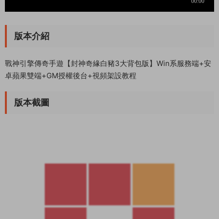
版本介紹
戰神引擎傳奇手遊【封神奇緣白豬3大背包版】Win系服務端+安
卓蘋果雙端+GM授權後台+視頻架設教程
版本截圖