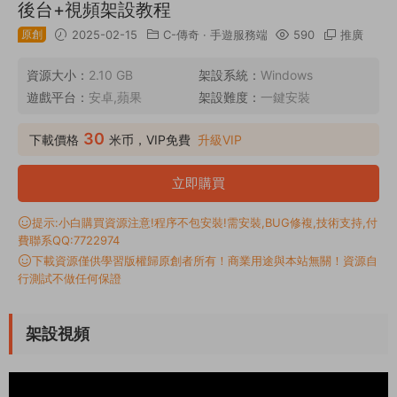
後台+視頻架設教程
原創
2025-02-15
C-傳奇
·
手遊服務端
590
推廣
資源大小：
2.10 GB
架設系統：
Windows
遊戲平台：
安卓,蘋果
架設難度：
一鍵安裝
30
下載價格
米币，VIP免費
升級VIP
立即購買
提示:小白購買資源注意!程序不包安裝!需安裝,BUG修複,技術支持,付
費聯系QQ:7722974
下載資源僅供學習版權歸原創者所有！商業用途與本站無關！資源自
行測試不做任何保證
架設視頻