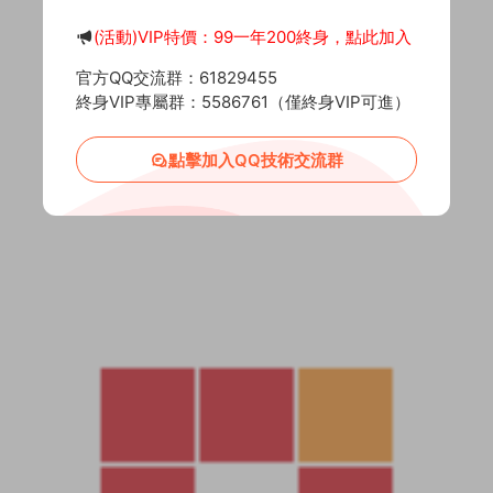
(活動)VIP特價：99一年200終身，點此加入
官方QQ交流群：61829455
終身VIP專屬群：5586761（僅終身VIP可進）
點擊加入QQ技術交流群