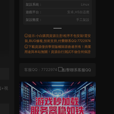
架設系統：
Linux
遊戲平台：
安卓,H5自适應
架設難度：
手工架設
提示:小白購買資源注意!程序不包安裝!需安
裝,BUG修複,技術支持,付費聯系QQ:7722974
下載資源僅供學習版權歸原創者所有！商業
用途與本站無關！資源自行測試不做任何保證
客服QQ：7722974
端+視