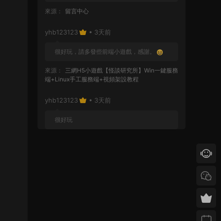
來源：
留言中心
yhb123123
• 3天前
很好玩，請多發些前端小遊戲，感謝。
來源：
三網H5小遊戲【怪談研究所】Win一鍵服務
端+Linux手工服務端+視頻架設教程
yhb123123
• 3天前
很好玩
來源：
GGE2互通西遊【神界天海西柚】Win一鍵
服務端+安卓蘋果PC三端+内置GM工具+全套源碼
+視頻架設教程
yhb123123
• 1周前
感謝分享！！！！！！
來源：
三網H5小遊戲【蘑菇戰争沖突】Win一鍵服