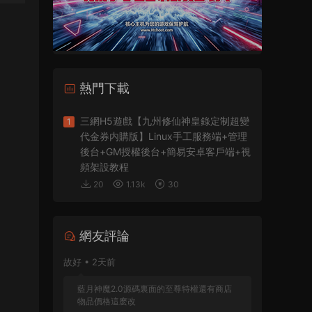
熱門下載
三網H5遊戲【九州修仙神皇錄定制超變
1
代金券内購版】Linux手工服務端+管理
後台+GM授權後台+簡易安卓客戶端+視
頻架設教程
20
1.13k
30
網友評論
故好 • 2天前
藍月神魔2.0源碼裏面的至尊特權還有商店
物品價格這麽改