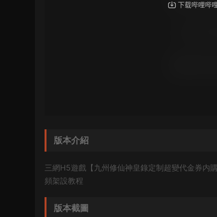
版本介紹
三網H5遊戲【九州修仙神皇錄定制超變代金券内購版
頻架設教程
版本截圖