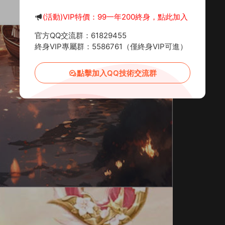
(活動)VIP特價：99一年200終身，點此加入
官方QQ交流群：61829455
終身VIP專屬群：5586761（僅終身VIP可進）
點擊加入QQ技術交流群