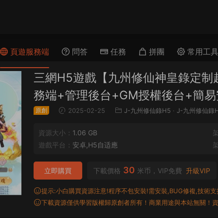
頁遊服務端
問答
任務
拼團
常用工
三網H5遊戲【九州修仙神皇錄定制超
務端+管理後台+GM授權後台+簡
原創
2025-02-25
J-九州修仙錄H5
·
J-九州修仙錄
資源大小：
1.06 GB
遊戲平台：
安卓,H5自适應
30
立即購買
下載價格
米币，VIP免費
升級VIP
提示:小白購買資源注意!程序不包安裝!需安裝,BUG修複,技術支持,
下載資源僅供學習版權歸原創者所有！商業用途與本站無關！