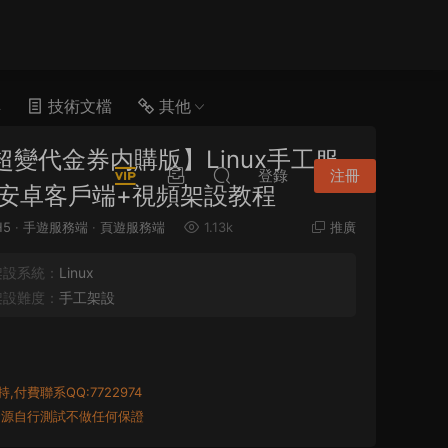
具
技術文檔
其他
變代金券内購版】Linux手工服
登錄
注冊
易安卓客戶端+視頻架設教程
H5
·
手遊服務端
·
頁遊服務端
1.13k
推廣
架設系統：
Linux
架設難度：
手工架設
付費聯系QQ:7722974
資源自行測試不做任何保證