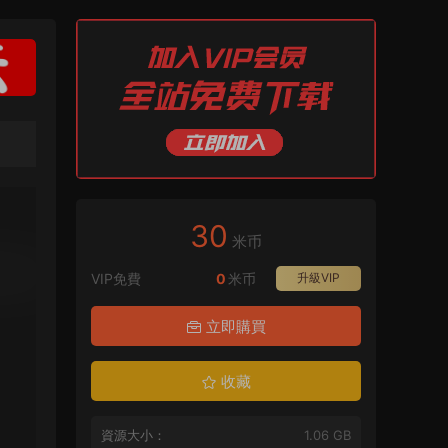
30
米币
VIP免費
0
米币
升級VIP
立即購買
收藏
資源大小：
1.06 GB