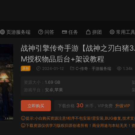
页游服务端
问答
任务
拼团
常用工
战神引擎传奇手游【战神之刃白猪3.
M授权物品后台+架设教程
原创
2024-01-12
C-传奇
·
手游服务端
1.34k
资源大小：
1.69 GB
游戏平台：
安卓,苹果
30
立即购买
下载价格
米币，VIP免费
升级VIP
提示:小白购买资源注意!程序不包安装!需安装,BUG修复,技术支持,
下载资源仅供学习版权归原创者所有！商业用途与本站无关！