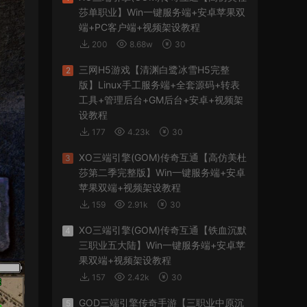
莎单职业】Win一键服务端+安卓苹果双
端+PC客户端+视频架设教程
200
8.68w
30
三网H5游戏【清渊白鹭冰雪H5完整
2
版】Linux手工服务端+全套源码+转表
工具+管理后台+GM后台+安卓+视频架
设教程
177
4.23k
30
XO三端引擎(GOM)传奇互通【高仿美杜
3
莎第二季完整版】Win一键服务端+安卓
苹果双端+视频架设教程
159
2.91k
30
XO三端引擎(GOM)传奇互通【铁血沉默
4
三职业五大陆】Win一键服务端+安卓苹
果双端+视频架设教程
157
2.42k
30
GOD三端引擎传奇手游【三职业中原沉
5