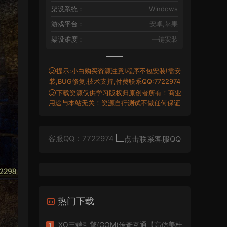
架设系统：
Windows
游戏平台：
安卓,苹果
架设难度：
一键安装
提示:小白购买资源注意!程序不包安装!需安
装,BUG修复,技术支持,付费联系QQ:7722974
下载资源仅供学习版权归原创者所有！商业
用途与本站无关！资源自行测试不做任何保证
客服QQ：7722974
热门下载
XO三端引擎(GOM)传奇互通【高仿美杜
1