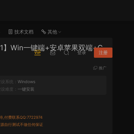
具
技术文档
其他
1】Win一键端+安卓苹果双端+G
登录
注册
推广
架设系统：
Windows
架设难度：
一键安装
付费联系QQ:7722974
资源自行测试不做任何保证