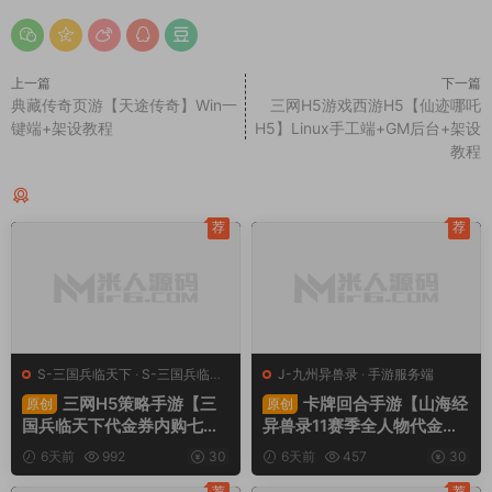
上一篇
下一篇
典藏传奇页游【天途传奇】Win一
三网H5游戏西游H5【仙迹哪吒
键端+架设教程
H5】Linux手工端+GM后台+架设
教程
同类源码
荐
荐
S-三国兵临天下
·
S-三国兵临天
J-九州异兽录
·
手游服务端
下
·
手游服务端
·
页游服务端
三网H5策略手游【三
卡牌回合手游【山海经
原创
原创
国兵临天下代金券内购七合
异兽录11赛季全人物代金券
修复版】Linux手工服务端
内购版】Win一键服务端+授
6天前
992
30
6天前
457
30
+管理后台+GM授权后台
权GM后台+管理后台+热更
+简易安卓客户端+视频架设
修改工具+安卓+视频架设教
荐
荐