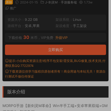
原创
2024-01-15
J-剑灵M
·
手游服务端
1.73w
推广
资源大小：
9.22 GB
架设系统：
Linux
游戏平台：
安卓,苹果
架设难度：
手工架设
30
下载价格
米币，VIP免费
升级VIP
立即购买
提示:小白购买资源注意!程序不包安装!需安装,BUG修复,技术支持,付
费联系QQ:7722974
下载资源仅供学习版权归原创者所有！商业用途与本站无关！资源自
行测试不做任何保证
版本介绍
MORPG手游【新剑灵M革命】Win半手工端+安卓苹果双端+GM