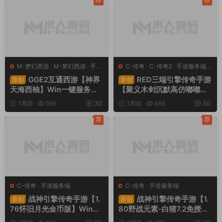
教程
程
M-梦幻西游
·
M-梦幻西游
·
手游
C-传奇
·
C-传奇2
·
手游服务端
·
服务端
·
端游服务端
端游服务端
GGE2互通西游【神界
RED三端引擎传奇手游
原创
原创
天海西柚】Win一键服务端
【聚义木剑沉默高仿嘟嘟沉
+安卓苹果PC三端+内置GM
默】Win一键服务端+安卓苹
1周前
569
30
1周前
468
30
工具+全套源码+视频架设教
果PC三端+视频架设教程
程
荐
荐
C-传奇
·
手游服务端
C-传奇
·
手游服务端
战神引擎传奇手游【1.
战神引擎传奇手游【1.
原创
原创
76怀旧月光金币版】Win一
80野战元素-白猪7.2免授
键服务端+安卓苹果双端+G
权】Win一键服务端+安卓+